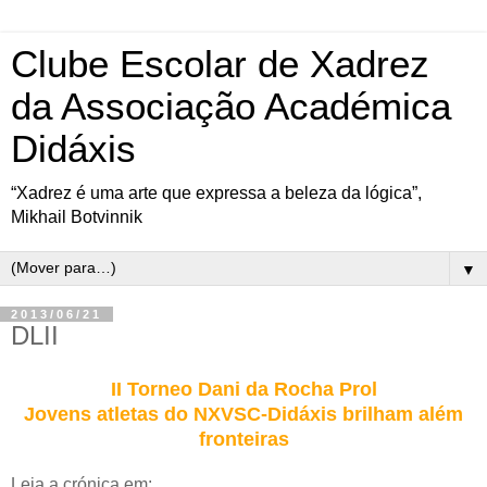
Clube Escolar de Xadrez
da Associação Académica
Didáxis
“Xadrez é uma arte que expressa a beleza da lógica”,
Mikhail Botvinnik
▼
2013/06/21
DLII
II Torneo Dani da Rocha Prol
Jovens atletas do NXVSC-Didáxis brilham além
fronteiras
Leia a crónica em: