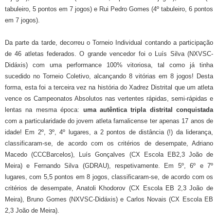
tabuleiro, 5 pontos em 7 jogos) e Rui Pedro Gomes (4º tabuleiro, 6 pontos
em 7 jogos).
Da parte da tarde, decorreu o Torneio Individual contando a participação
de 46 atletas federados. O grande vencedor foi o Luís Silva (
NXVSC-
Didáxis)
com uma performance 100% vitoriosa, tal como já tinha
sucedido no Torneio Coletivo, alcançando 8 vitórias em 8 jogos! Desta
forma, esta foi a terceira vez na história
do Xadrez Distrital que um atleta
vence os Campeonatos Absolutos nas vertentes rápidas, semi-rápidas e
lentas na mesma época:
uma autêntica tripla distrital conquistada
com a particularidade do jovem atleta famalicense ter apenas 17 anos de
idade!
Em 2º, 3º, 4º lugares, a 2 pontos de distância (!) da liderança,
classificaram-se, de acordo com os critérios de desempate, Adriano
Macedo (CCCBarcelos), Luís Gonçalves (CX Escola EB2,3 João de
Meira) e Fernando Silva (GDRAU), respetivamente. Em 5º, 6º e 7º
lugares, com 5,5 pontos em 8 jogos, classificaram-se, de acordo com os
critérios de desempate, Anatoli Khodorov (CX Escola EB 2,3 João de
Meira), Bruno Gomes (
NXVSC-Didáxis)
e Carlos Novais (CX Escola EB
2,3 João de Meira).