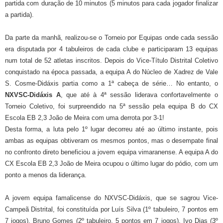
partida com duração de 10 minutos (5 minutos para cada jogador finalizar
a partida).
Da parte da manhã, realizou-se o Torneio por Equipas onde cada sessão
era disputada por 4 tabuleiros de cada clube e participaram 13 equipas
num total de 52 atletas inscritos. Depois do Vice-Título Distrital Coletivo
conquistado na época passada, a equipa A do Núcleo de Xadrez de Vale
S. Cosme-Didáxis partia como a 1ª cabeça de série… No entanto, o
NXVSC-Didáxis A
, que até à 4ª sessão liderava confortavelmente o
Torneio Coletivo, foi surpreendido na 5ª sessão pela equipa B do CX
Escola EB 2,3 João de Meira com uma derrota por 3-1!
Desta forma, a luta pelo 1º lugar decorreu até ao último instante, pois
ambas as equipas obtiveram os mesmos pontos, mas o desempate final
no confronto direto beneficiou a jovem equipa vimaranense. A equipa A do
CX Escola EB 2,3 João de Meira ocupou o último lugar do pódio, com um
ponto a menos da liderança.
A jovem equipa famalicense do NXVSC-Didáxis, que se sagrou Vice-
Campeã Distrital, foi constituída por Luís Silva (1º tabuleiro, 7 pontos em
7 jogos), Bruno Gomes (2º tabuleiro, 5 pontos em 7 jogos), Ivo Dias (3º