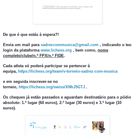
De que é que estás à espera?!
Envia um mail para
xadrezcommusica@gmail.com
, indicando o teu
login da plataforma
www.lichess.org
, bem como,
nome
completo/clube/n.º FPX/n.º FIDE
.
Cada atleta só poderá participar se pertencer à
equipa,
https://lichess.org/team/v-torneio-xadrez-com-musica
e em seguida inscrever-se no
torneio,
https://lichess.org/swiss/XNhJ5GTJ
.
Os cheques já estão passados e aguardam destinatário para o pódio
absoluto: 1.º lugar (60 euros), 2.º lugar (30 euros) e 3.º lugar (10
euros).