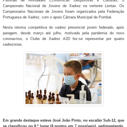
Pavilhão de Atividades Económicas Desportivas e Culturais, o
Campeonato Nacional de Jovens de Xadrez na vertente Lentas. Os
Campeonatos Nacionais de Jovens foram organizados pela Federação
Portuguesa de Xadrez, com o apoio Câmara Municipal de Pombal.
Nesta retoma competitiva do xadrez presencial jovem federado, após
paragem, desde março até julho, motivada pela pandemia do novo
coronavírus, o Clube de Xadrez A2D fez-se representar por quatro
xadrezistas.
Em grande destaque esteve José João Pinto, no escalão Sub-12, que
se classificou no 8.º lugar (4 pontos em 7 possíveis), sedimentando,