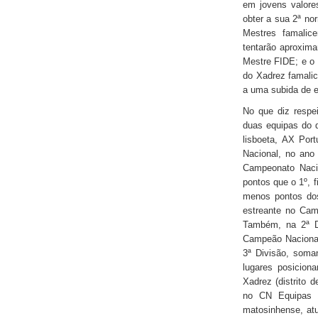
em jovens valores
obter a sua 2ª nor
Mestres famalic
tentarão aproxima
Mestre FIDE; e o 
do Xadrez famali
a uma subida de el
No que diz respe
duas equipas do d
lisboeta, AX Port
Nacional, no ano 
Campeonato Naci
pontos que o 1º, 
menos pontos dos 
estreante no Cam
Também, na 2ª Di
Campeão Nacional,
3ª Divisão, soman
lugares posicion
Xadrez (distrito 
no CN Equipas 1ª
matosinhense, at