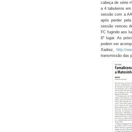
cabeça de série n
a 4 tabuleiros em
sessão com a AA 
após perder pel
sessão venceu de
FC fugindo aos l
6º lugar. As pró
podem ser acompan
Xadrez,
http://ww
transmissão das pa