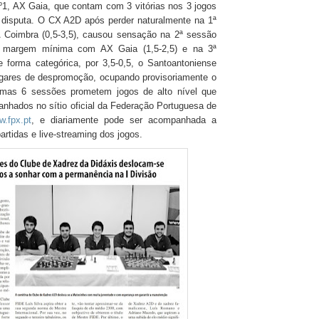
º1, AX Gaia, que contam com 3 vitórias nos 3 jogos
 disputa. O CX A2D após perder naturalmente na 1ª
Coimbra (0,5-3,5), causou sensação na 2ª sessão
a margem mínima com AX Gaia (1,5-2,5) e na 3ª
 forma categórica, por 3,5-0,5, o Santoantoniense
ugares de despromoção, ocupando provisoriamente o
ximas 6 sessões prometem jogos de alto nível que
hados no sítio oficial da Federação Portuguesa de
w.fpx.pt
, e diariamente pode ser acompanhada a
rtidas e live-streaming dos jogos.