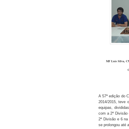
MF Luís Silva, C
C
A 57ª edição do C
2014/2015, teve o
equipas, dividid
com a 2ª Divisão e
2ª Divisão e 6 na
se prolongou até 