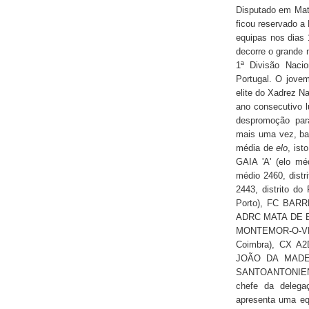
Disputado em Mato
ficou reservado a
equipas nos dias 
decorre o grande 
1ª Divisão Naci
Portugal. O jove
elite do Xadrez Na
ano consecutivo l
despromoção para
mais uma vez, bas
média de
elo
, ist
GAIA 'A' (elo mé
médio 2460, dist
2443, distrito do
Porto), FC BARRE
ADRC MATA DE BEN
MONTEMOR-O-VE
Coimbra), CX A2D
JOÃO DA MADEIRA
SANTOANTONIENSE
chefe da delega
apresenta uma eq