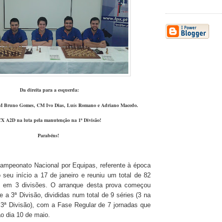
Da direita para a esquerda:
M Bruno Gomes, CM Ivo Dias, Luís Romano e Adriano Macedo.
X A2D na luta pela manutenção na 1ª Divisão!
Parabéns!
ampeonato Nacional por Equipas, referente à época
 seu início a 17 de janeiro e reuniu um total de 82
as em 3 divisões. O arranque desta prova começou
 a 3ª Divisão, divididas num total de 9 séries (3 na
 3ª Divisão), com a Fase Regular de 7 jornadas que
ao dia 10 de maio.