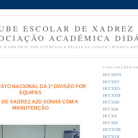
UBE ESCOLAR DE XADREZ
OCIAÇÃO ACADÉMICA DID
Z É UMA ARTE QUE EXPRESSA A BELEZA DA LÓGICA”, MIKHAIL BO
PUBLICAÇÕES A
DCCXXVI
DCCXXV
TO NACIONAL DA 1ª DIVISÃO POR
DCCXXIV
EQUIPAS
DCCXXIII
 DE XADREZ A2D SONHA COM A
DCCXXII
MANUTENÇÃO
DCCXXI
DCCXX
DCCXIX
DCCXVIII
DCCXVII