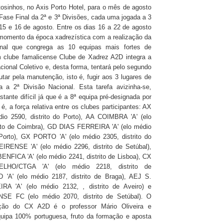
sinhos, no Axis Porto Hotel, para o mês de agosto
 Fase Final da 2ª e 3ª Divisões, cada uma jogada a 3
15 e 16 de agosto. Entre os dias 16 a 22 de agosto
momento da época xadrezística com a realização da
onal que congrega as 10 equipas mais fortes de
m clube famalicense Clube de Xadrez A2D integra a
cional Coletivo e, desta forma, tentará pelo segundo
utar pela manutenção, isto é,
fugir aos 3 lugares de
 a 2ª Divisão Nacional.
Esta tarefa avizinha-se,
tante difícil já que é a 8ª equipa pré-designada por
o é, a força relativa entre os clubes participantes:
AX
dio 2590, distrito do Porto), AA COIMBRA 'A' (elo
rito de Coimbra), GD DIAS FERREIRA 'A' (elo médio
 Porto), GX PORTO 'A' (elo médio 2305, distrito do
IRENSE 'A' (elo médio 2296, distrito de Setúbal),
FICA 'A' (elo médio 2241, distrito de Lisboa), CX
LHO/CTGA 'A' (elo médio 2218, distrito de
 'A' (elo médio 2187, distrito de Braga), AEJ S.
 'A' (elo médio 2132, , distrito de Aveiro) e
 FC (elo médio 2070, distrito de Setúbal). O
ção do CX A2D é o professor Mário Oliveira e
uipa 100% portuguesa, fruto da formação e aposta