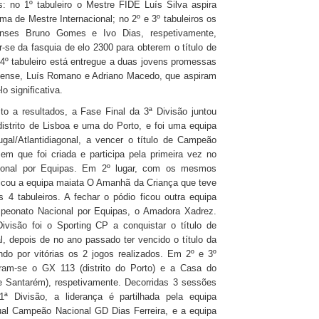
: no 1º tabuleiro o Mestre FIDE Luís Silva aspira
ma de Mestre Internacional; no 2º e 3º tabuleiros os
enses Bruno Gomes e Ivo Dias, respetivamente,
r-se da fasquia de elo 2300 para obterem o título de
4º tabuleiro está entregue a duas jovens promessas
cense, Luís Romano e Adriano Macedo, que aspiram
o significativa.
ito a resultados,
a Fase Final da 3ª Divisão juntou
istrito de Lisboa e uma do Porto, e foi uma equipa
ugal/Atlantidiagonal, a vencer o título de Campeão
em que foi criada e participa pela primeira vez no
onal por Equipas. Em 2º lugar, com os mesmos
ficou a equipa maiata O Amanhã da Criança que teve
4 tabuleiros. A fechar o pódio ficou outra equipa
peonato Nacional por Equipas, o Amadora Xadrez.
visão foi o Sporting CP a conquistar o título de
 depois de no ano passado ter vencido o título da
do por vitórias os 2 jogos realizados. Em 2º e 3º
aram-se o GX 113 (distrito do Porto) e a Casa do
de Santarém), respetivamente. Decorridas 3 sessões
 Divisão, a liderança é partilhada pela equipa
ual Campeão Nacional GD Dias Ferreira, e a equipa