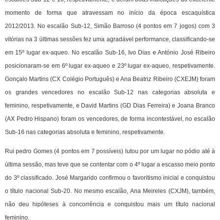
momento de forma que atravessam no início da época escaquística
2012/2013. No escalão Sub-12, Simão Barroso (4 pontos em 7 jogos) com 3
vitórias na 3 últimas sessões fez uma agradável performance, classificando-se
em 15º lugar ex-aqueo. No escalão Sub-16, Ivo Dias e António José Ribeiro
posicionaram-se em 6º lugar ex-aqueo e 23º lugar ex-aqueo, respetivamente.
Gonçalo Martins (CX Colégio Português) e Ana Beatriz Ribeiro (CXEJM) foram
os grandes vencedores no escalão Sub-12 nas categorias absoluta e
feminino, respetivamente, e David Martins (GD Dias Ferreira) e Joana Branco
(AX Pedro Hispano) foram os vencedores, de forma incontestável, no escalão
Sub-16 nas categorias absoluta e feminino, respetivamente.
Rui pedro Gomes (4 pontos em 7 possíveis) lutou por um lugar no pódio até à
última sessão, mas teve que se contentar com o 4º lugar a escasso meio ponto
do 3º classificado. José Margarido confirmou o favoritismo inicial e conquistou
o título nacional Sub-20. No mesmo escalão, Ana Meireles (CXJM), também,
não deu hipóteses à concorrência e conquistou mais um título nacional
feminino.