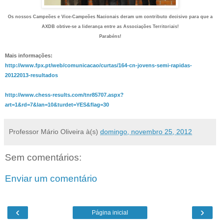
Os nossos Campeões e Vice-Campeões Nacionais deram um contributo decisivo para que a
AXDB obtive-se a liderança entre as Associações Territoriais!
Parabéns!
Mais informações:
http://www.fpx.pt/web/comunicacao/curtas/164-cn-jovens-semi-rapidas-
20122013-resultados
http://www.chess-results.com/tnr85707.aspx?
art=1&rd=7&lan=10&turdet=YES&flag=30
Professor Mário Oliveira
à(s)
domingo, novembro 25, 2012
Sem comentários:
Enviar um comentário
‹
›
Página inicial