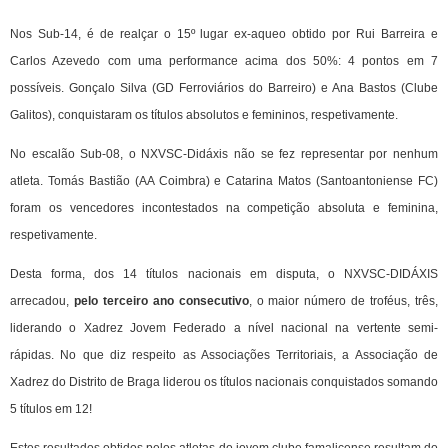
Nos Sub-14, é de realçar o 15º lugar ex-aqueo obtido por Rui Barreira e
Carlos Azevedo com uma performance acima dos 50%: 4 pontos em 7
possíveis. Gonçalo Silva (GD Ferroviários do Barreiro) e Ana Bastos (Clube
Galitos), conquistaram os títulos absolutos e femininos, respetivamente.
No escalão Sub-08, o NXVSC-Didáxis não se fez representar por nenhum
atleta. Tomás Bastião (AA Coimbra) e Catarina Matos (Santoantoniense FC)
foram os vencedores incontestados na competição absoluta e feminina,
respetivamente.
Desta forma, dos 14 títulos nacionais em disputa, o NXVSC-DIDÁXIS
arrecadou,
pelo terceiro ano consecutivo
, o maior número de troféus, três,
liderando o Xadrez Jovem Federado a nível nacional na vertente semi-
rápidas. No que diz respeito as Associações Territoriais, a Associação de
Xadrez do Distrito de Braga liderou os títulos nacionais conquistados somando
5 títulos em 12!
Estes resultados obtidos pelos atletas do jovem clube famalicense resultam do