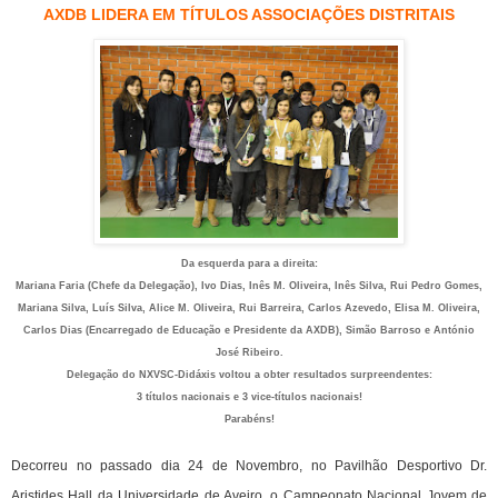
AXDB LIDERA EM TÍTULOS ASSOCIAÇÕES DISTRITAIS
Da esquerda para a direita:
Mariana Faria (Chefe da Delegação), Ivo Dias, Inês M. Oliveira, Inês Silva, Rui Pedro Gomes,
Mariana Silva, Luís Silva, Alice M. Oliveira, Rui Barreira, Carlos Azevedo, Elisa M. Oliveira,
Carlos Dias (Encarregado de Educação e Presidente da AXDB), Simão Barroso e António
José Ribeiro.
Delegação do NXVSC-Didáxis voltou a obter resultados surpreendentes:
3 títulos nacionais e 3 vice-títulos nacionais!
Parabéns!
Decorreu no passado dia 24 de Novembro, no Pavilhão Desportivo Dr.
Aristides Hall da Universidade de Aveiro, o Campeonato Nacional Jovem de