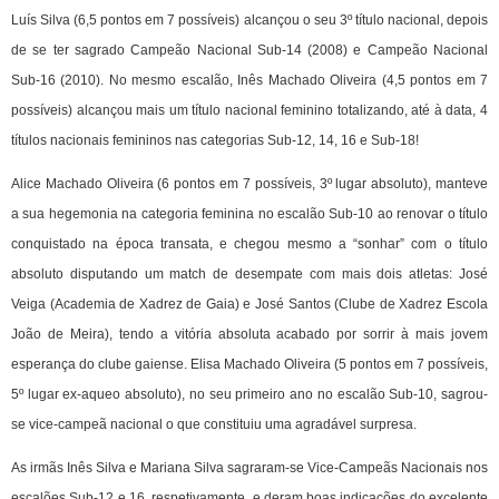
Luís Silva (6,5 pontos em 7 possíveis) alcançou o seu 3º título nacional, depois
de se ter sagrado Campeão Nacional Sub-14 (2008) e Campeão Nacional
Sub-16 (2010). No mesmo escalão, Inês Machado Oliveira (4,5 pontos em 7
possíveis) alcançou mais um título nacional feminino totalizando, até à data, 4
títulos nacionais femininos nas categorias Sub-12, 14, 16 e Sub-18!
Alice Machado Oliveira (6 pontos em 7 possíveis, 3º lugar absoluto), manteve
a sua hegemonia na categoria feminina no escalão Sub-10 ao renovar o título
conquistado na época transata, e chegou mesmo a “sonhar” com o título
absoluto disputando um match de desempate com mais dois atletas: José
Veiga (Academia de Xadrez de Gaia) e José Santos (Clube de Xadrez Escola
João de Meira), tendo a vitória absoluta acabado por sorrir à mais jovem
esperança do clube gaiense. Elisa Machado Oliveira (5 pontos em 7 possíveis,
5º lugar ex-aqueo absoluto), no seu primeiro ano no escalão Sub-10, sagrou-
se vice-campeã nacional o que constituiu uma agradável surpresa.
As irmãs Inês Silva e Mariana Silva sagraram-se Vice-Campeãs Nacionais nos
escalões Sub-12 e 16, respetivamente, e deram boas indicações do excelente