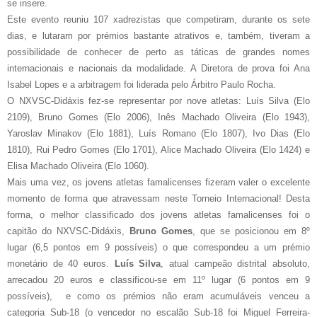
se insere.
Este evento reuniu 107 xadrezistas que competiram, durante os sete
dias, e lutaram por prémios bastante atrativos e, também, tiveram a
possibilidade de conhecer de perto as táticas de grandes nomes
internacionais e nacionais da modalidade. A Diretora de prova foi Ana
Isabel Lopes e a arbitragem foi liderada pelo Árbitro Paulo Rocha.
O NXVSC-Didáxis fez-se representar por nove atletas: Luís Silva (Elo
2109), Bruno Gomes (Elo 2006), Inês Machado Oliveira (Elo 1943),
Yaroslav Minakov (Elo 1881), Luís Romano (Elo 1807), Ivo Dias (Elo
1810), Rui Pedro Gomes (Elo 1701), Alice Machado Oliveira (Elo 1424) e
Elisa Machado Oliveira (Elo 1060).
Mais uma vez, os jovens atletas famalicenses fizeram valer o excelente
momento de forma que atravessam neste Torneio Internacional! Desta
forma, o melhor classificado dos jovens atletas famalicenses foi o
capitão do NXVSC-Didáxis,
Bruno Gomes
, que se posicionou em 8º
lugar (6,5 pontos em 9 possíveis) o que correspondeu a um prémio
monetário de 40 euros.
Luís Silva
, atual campeão distrital absoluto,
arrecadou 20 euros e classificou-se em 11º lugar (6 pontos em 9
possíveis), e como os prémios não eram acumuláveis venceu a
categoria Sub-18 (o vencedor no escalão Sub-18 foi Miguel Ferreira-