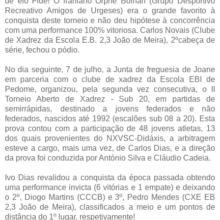
de elo Fide! O iraniano Orphe Bolhari (Grupo Desportivo
Recreativo Amigos de Urgeses) era o grande favorito à
conquista deste torneio e não deu hipótese à concorrência
com uma performance 100% vitoriosa. Carlos Novais (Clube
de Xadrez da Escola E.B. 2,3 João de Meira), 2ºcabeça de
série, fechou o pódio.
No dia seguinte, 7 de julho, a Junta de freguesia de Joane
em parceria com o clube de xadrez da Escola EBI de
Pedome, organizou, pela segunda vez consecutiva, o II
Torneio Aberto de Xadrez - Sub 20, em partidas de
semirrápidas, destinado a jovens federados e não
federados, nascidos até 1992 (escalões sub 08 a 20). Esta
prova contou com a participação de 48 jovens atletas, 13
dos quais provenientes do NXVSC-Didáxis, a arbitragem
esteve a cargo, mais uma vez, de Carlos Dias, e a direção
da prova foi conduzida por António Silva e Cláudio Cadeia.
Ivo Dias revalidou a conquista da época passada obtendo
uma performance invicta (6 vitórias e 1 empate) e deixando
o 2º, Diogo Martins (CCCB) e 3º, Pedro Mendes (CXE EB
2,3 João de Meira), classificados a meio e um pontos de
distância do 1º lugar, respetivamente!