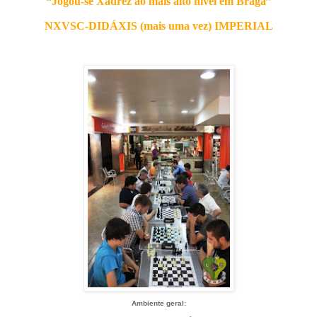
“Jogou-se Xadrez ao mais alto nível em Braga”
NXVSC-DIDÁXIS (mais uma vez) IMPERIAL
Ambiente geral: