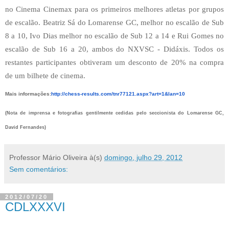
no Cinema Cinemax para os primeiros melhores atletas por grupos
de escalão. Beatriz Sá do Lomarense GC, melhor no escalão de Sub
8 a 10, Ivo Dias melhor no escalão de Sub 12 a 14 e Rui Gomes no
escalão de Sub 16 a 20, ambos do NXVSC - Didáxis. Todos os
restantes participantes obtiveram um desconto de 20% na compra
de um bilhete de cinema.
Mais informações:
http://chess-results.
com/tnr77121.aspx?art=1&lan=10
(Nota de imprensa e fotografias gentilmente cedidas pelo seccionista do Lomarense GC,
David Fernandes)
Professor Mário Oliveira
à(s)
domingo, julho 29, 2012
Sem comentários:
2012/07/20
CDLXXXVI