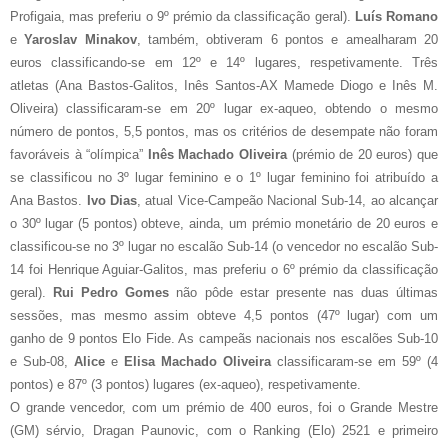
Profigaia, mas preferiu o 9º prémio da classificação geral).
Luís Romano
e
Yaroslav Minakov
, também, obtiveram 6 pontos e amealharam 20
euros classificando-se em 12º e 14º lugares, respetivamente. Três
atletas (Ana Bastos-Galitos, Inês Santos-AX Mamede Diogo e Inês M.
Oliveira) classificaram-se em 20º lugar ex-aqueo, obtendo o mesmo
número de pontos, 5,5 pontos, mas os critérios de desempate não foram
favoráveis à “olímpica”
Inês Machado Oliveira
(prémio de 20 euros) que
se classificou no 3º lugar feminino e o 1º lugar feminino foi atribuído a
Ana Bastos.
Ivo Dias
, atual Vice-Campeão Nacional Sub-14, ao alcançar
o 30º lugar (5 pontos) obteve, ainda, um prémio monetário de 20 euros e
classificou-se no 3º lugar no escalão Sub-14 (o vencedor no escalão Sub-
14 foi Henrique Aguiar-Galitos, mas preferiu o 6º prémio da classificação
geral).
Rui Pedro Gomes
não pôde estar presente nas duas últimas
sessões, mas mesmo assim obteve 4,5 pontos (47º lugar) com um
ganho de 9 pontos Elo Fide. As campeãs nacionais nos escalões Sub-10
e Sub-08,
Alice
e
Elisa Machado Oliveira
classificaram-se em 59º (4
pontos) e 87º (3 pontos) lugares (ex-aqueo), respetivamente.
O grande vencedor, com um prémio de 400 euros, foi o Grande Mestre
(GM) sérvio, Dragan Paunovic, com o Ranking (Elo) 2521 e primeiro