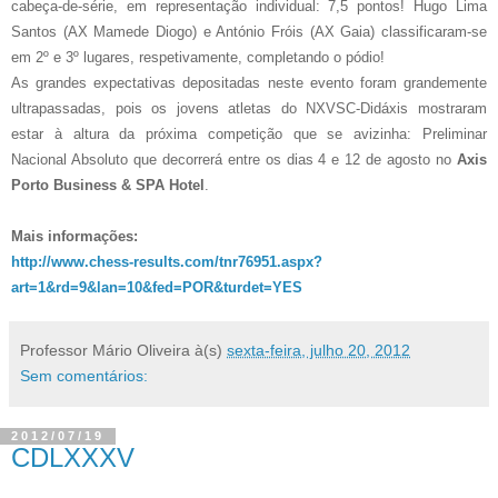
cabeça-de-série, em representação individual: 7,5 pontos! Hugo Lima
Santos (AX Mamede Diogo) e António Fróis (AX Gaia) classificaram-se
em 2º e 3º lugares, respetivamente, completando o pódio!
As grandes expectativas depositadas neste evento foram grandemente
ultrapassadas, pois os jovens atletas do NXVSC-Didáxis mostraram
estar à altura da próxima competição que se avizinha: Preliminar
Nacional Absoluto que decorrerá entre os dias 4 e 12 de agosto no
Axis
Porto Business & SPA Hotel
.
Mais informações:
http://www.chess-results.com/tnr76951.aspx?
art=1&rd=9&lan=10&fed=POR&turdet=YES
Professor Mário Oliveira
à(s)
sexta-feira, julho 20, 2012
Sem comentários:
2012/07/19
CDLXXXV