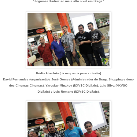
“Jogou-se Xadrez ao mais alto nível em Braga”
Pódio Absoluto (da esquerda para a direita):
David Fernandes (organização),
José Gomes (Administrador do Braga Shopping e dono 
dos Cinemas Cinemax), 
Yaroslav Minakov
(NXVSC-Didáxis), Luís Silva
(NXVSC-
Didáxis) e Luís Romano
(NXVSC-Didáxis).