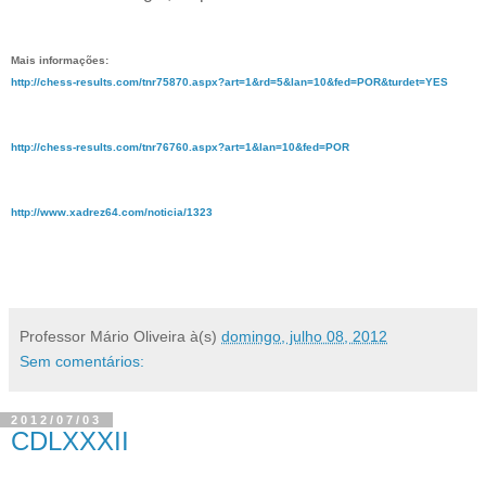
Mais informações:
http://chess-results.com/tnr75870.aspx?art=1&rd=5&lan=10&fed=POR&turdet=YES
http://chess-results.com/tnr76760.aspx?art=1&lan=10&fed=POR
http://www.xadrez64.com/noticia/1323
Professor Mário Oliveira
à(s)
domingo, julho 08, 2012
Sem comentários:
2012/07/03
CDLXXXII