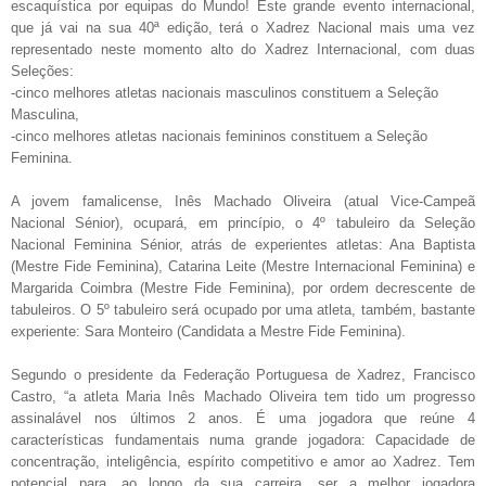
escaquística por equipas do Mundo! Este grande evento internacional,
que já vai na sua 40ª edição, terá o Xadrez Nacional mais uma vez
representado neste momento alto do Xadrez Internacional, com duas
Seleções:
-cinco melhores atletas nacionais masculinos constituem a Seleção
Masculina,
-cinco melhores atletas nacionais femininos constituem a Seleção
Feminina.
A jovem famalicense, Inês Machado Oliveira (atual Vice-Campeã
Nacional Sénior), ocupará, em princípio, o 4º tabuleiro da Seleção
Nacional Feminina Sénior, atrás de experientes atletas: Ana Baptista
(Mestre Fide Feminina), Catarina Leite (Mestre Internacional Feminina) e
Margarida Coimbra (Mestre Fide Feminina), por ordem decrescente de
tabuleiros. O 5º tabuleiro será ocupado por uma atleta, também, bastante
experiente: Sara Monteiro (Candidata a Mestre Fide Feminina).
Segundo o presidente da Federação Portuguesa de Xadrez, Francisco
Castro,
“a atleta Maria Inês Machado Oliveira tem tido um progresso
assinalável nos últimos 2 anos. É uma jogadora que reúne 4
características fundamentais numa grande jogadora: Capacidade de
concentração, inteligência, espírito competitivo e amor ao Xadrez. Tem
potencial para, ao longo da sua carreira, ser a melhor jogadora