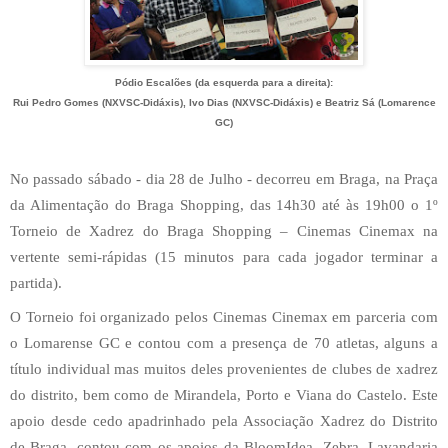
Pódio Escalões (da esquerda para a direita):
Rui Pedro Gomes
(NXVSC-Didáxis)
, Ivo Dias (NXVSC-Didáxis) e Beatriz Sá (Lomarence
GC)
No passado sábado - dia 28 de Julho - decorreu em Braga, na Praça
da Alimentação do Braga Shopping, das 14h30 até às 19h00 o 1º
Torneio de Xadrez do Braga Shopping – Cinemas Cinemax na
vertente semi-rápidas (15 minutos para cada jogador terminar a
partida).
O Torneio foi organizado pelos Cinemas Cinemax em parceria com
o Lomarense GC e contou com a presença de 70 atletas, alguns a
título individual mas muitos deles provenientes de clubes de xadrez
do distrito, bem como de Mirandela, Porto e Viana do Castelo. Este
apoio desde cedo apadrinhado pela Associação Xadrez do Distrito
de Braga, contou com os apoios da BloomIdea, Zebra, Lavandaria