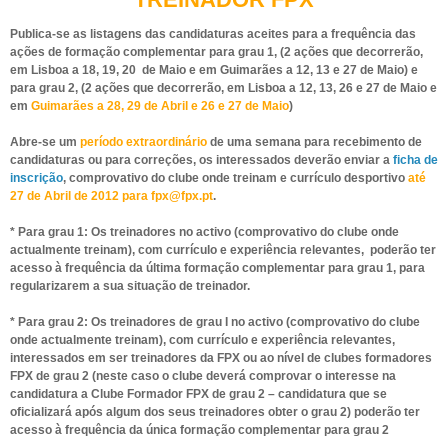
Publica-se as listagens das candidaturas aceites para a frequência das
ações de formação complementar para grau 1, (2 ações que decorrerão,
em Lisboa a 18, 19, 20 de Maio e em Guimarães a 12, 13 e 27 de Maio) e
para grau 2, (2 ações que decorrerão, em Lisboa a 12, 13, 26 e 27 de Maio e
em
Guimarães a 28, 29 de Abril e 26 e 27 de Maio
)
Abre-se um
período extraordinário
de uma semana para recebimento de
candidaturas ou para correções, os interessados deverão enviar a
ficha de
inscrição
, comprovativo do clube onde treinam e currículo desportivo
até
27 de Abril de 2012 para fpx@fpx.pt
.
* Para grau 1: Os treinadores no activo (comprovativo do clube onde
actualmente treinam), com currículo e experiência relevantes, poderão ter
acesso à frequência da última formação complementar para grau 1, para
regularizarem a sua situação de treinador.
* Para grau 2: Os treinadores de grau I no activo (comprovativo do clube
onde actualmente treinam), com currículo e experiência relevantes,
interessados em ser treinadores da FPX ou ao nível de clubes formadores
FPX de grau 2 (neste caso o clube deverá comprovar o interesse na
candidatura a Clube Formador FPX de grau 2 – candidatura que se
oficializará após algum dos seus treinadores obter o grau 2) poderão ter
acesso à frequência da única formação complementar para grau 2