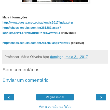
Mais informações:
http://www.dgeste.mec.pt/nacionais2017/index.php
http://chess-results.com/tnr281281.aspx?
lan=10&art=1&rd=9&turdet=YES&wi=984
(individual)
http://chess-results.com/tnr281280.aspx?lan=10
(coletivo)
Professor Mário Oliveira
à(s)
domingo, maio 21, 2017
Sem comentários:
Enviar um comentário
‹
›
Página inicial
Ver a versão da Web