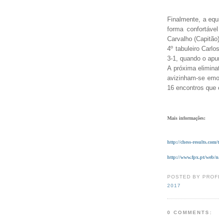
Finalmente, a eq
forma confortável
Carvalho (Capitão
4º tabuleiro Carlo
3-1, quando o apu
A próxima eliminat
avizinham-se emo
16 encontros que 
Mais informações:
http://chess-results.
http://www.fpx.pt/web/n
POSTED BY PROF
2017
0 COMMENTS: