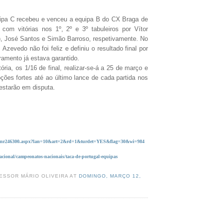
uipa C recebeu e venceu a equipa B do CX Braga de
 com vitórias nos 1º, 2º e 3º tabuleiros por Vítor
), José Santos e Simão Barroso, respetivamente. No
s Azevedo não foi feliz e definiu o resultado final por
ramento já estava garantido.
ória, os 1/16 de final, realizar-se-á a 25 de março e
ções fortes
até ao último lance de cada partida
nos
estarão em disputa.
com/tnr246300.aspx?lan=10&art=2&rd=1&turdet=YES&flag=30&wi=984
acional/campeonatos-nacionais/taca-de-portugal-equipas
ESSOR MÁRIO OLIVEIRA AT
DOMINGO, MARÇO 12,