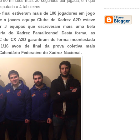
de 90 minutos mais 30 segundos por jogada, em que
sputado a 4 tabuleiros.
 final estiveram mais de 100 jogadores em jogo
 e a jovem equipa Clube de Xadrez A2D esteve
or 3 equipas que escreveram mais uma bela
ória do Xadrez Famalicense! Desta forma, as
C do CX A2D garantiram de forma incontestada
1/16 avos de final da prova coletiva mais
alendário Federativo do Xadrez Nacional.