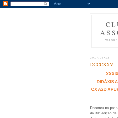
CL
ASS
“XADRE
2017/03/12
DCCCXXVI
XXXI
DIDÁXIS 
CX A2D APU
Decorreu no passa
da 39ª edição da