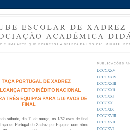
UBE ESCOLAR DE XADREZ
OCIAÇÃO ACADÉMICA DID
Z É UMA ARTE QUE EXPRESSA A BELEZA DA LÓGICA”, MIKHAIL BO
PUBLICAÇÕES A
DCCCXXV
DCCCXXIV
X TAÇA PORTUGAL DE XADREZ
DCCCXXIII
DCCCXXII
ALCANÇA FEITO INÉDITO NACIONAL
DCCCXXI
RA TRÊS EQUIPAS PARA 1/16 AVOS DE
DCCCXX
FINAL
DCCCXIX
DCCCXVIII
do sábado, dia 11 de março, os 1/32 avos de final
DCCCXVII
 Taça de Portugal de Xadrez por Equipas com ritmo
DCCCXVI