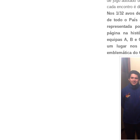
de jogo adotado 
cada encontro é di
Nos 1/32 avos de
de todo o País
representada p
página na hist
equipas A, B e 
um lugar nos 
emblemática do C