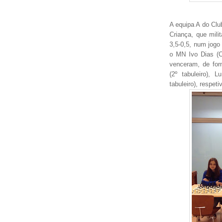
A equipa A do Clu
Criança, que mili
3,5-0,5, num jogo 
o MN Ivo Dias (C
venceram, de for
(2º tabuleiro), 
tabuleiro), respet