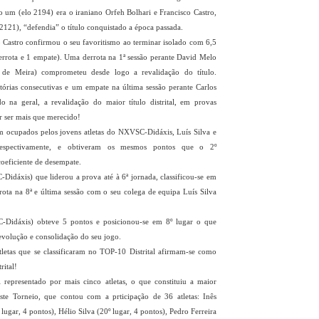
o um (elo 2194) era o iraniano Orfeh Bolhari e Francisco Castro,
 2121), “defendia” o título conquistado a época passada.
o Castro confirmou o seu favoritismo ao terminar isolado com 6,5
derrota e 1 empate). Uma derrota na 1ª sessão perante David Melo
 de Meira) comprometeu desde logo a revalidação do título.
itórias consecutivas e um empate na última sessão perante Carlos
ado na geral, a revalidação do maior título distrital, em provas
r ser mais que merecido!
am ocupados pelos jovens atletas do NXVSC-Didáxis, Luís Silva e
respectivamente, e obtiveram os mesmos pontos que o 2º
coeficiente de desempate.
dáxis) que liderou a prova até à 6ª jornada, classificou-se em
rota na 8ª e última sessão com o seu colega de equipa Luís Silva
Didáxis) obteve 5 pontos e posicionou-se em 8º lugar o que
evolução e consolidação do seu jogo.
atletas que se classificaram no TOP-10 Distrital afirmam-se como
rital!
representado por mais cinco atletas, o que constituiu a maior
ste Torneio, que contou com a prticipação de 36 atletas: Inês
ugar, 4 pontos), Hélio Silva (20º lugar, 4 pontos), Pedro Ferreira