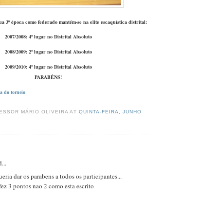
a 3ª época como federado mantém-se na elite escaquística distrital:
2007/2008: 4º lugar no Distrital Absoluto
2008/2009: 2º lugar no Distrital Absoluto
2009/2010: 4º lugar no Distrital Absoluto
PARABÉNS!
a do torneio
ESSOR MÁRIO OLIVEIRA AT
QUINTA-FEIRA, JUNHO
...
eria dar os parabens a todos os participantes...
ez 3 pontos nao 2 como esta escrito