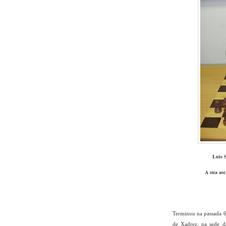
Luis S
A sua asc
Terminou na passada 6
de Xadrez, na sede da