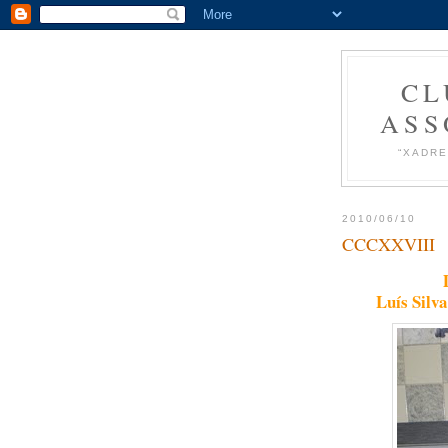
CL
ASS
“XADRE
2010/06/10
CCCXXVIII
Luís Silv