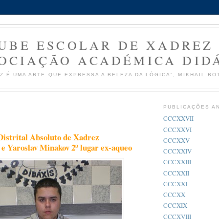
UBE ESCOLAR DE XADREZ
OCIAÇÃO ACADÉMICA DID
Z É UMA ARTE QUE EXPRESSA A BELEZA DA LÓGICA”, MIKHAIL BO
PUBLICAÇÕES A
CCCXXVII
CCCXXVI
Distrital Absoluto de Xadrez
CCCXXV
a e Yaroslav Minakov 2º lugar ex-aqueo
CCCXXIV
CCCXXIII
CCCXXII
CCCXXI
CCCXX
CCCXIX
CCCXVIII