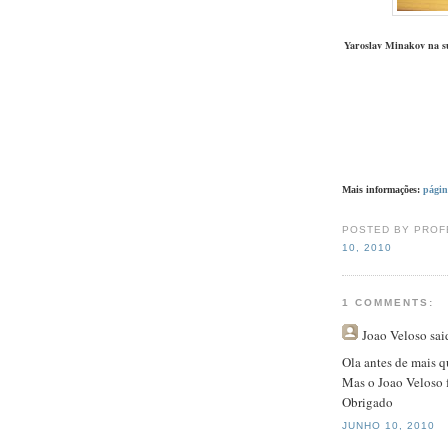
Yaroslav Minakov na su
Mais informações:
págin
POSTED BY PROF
10, 2010
1 COMMENTS:
Joao Veloso
said
Ola antes de mais qu
Mas o Joao Veloso f
Obrigado
JUNHO 10, 2010