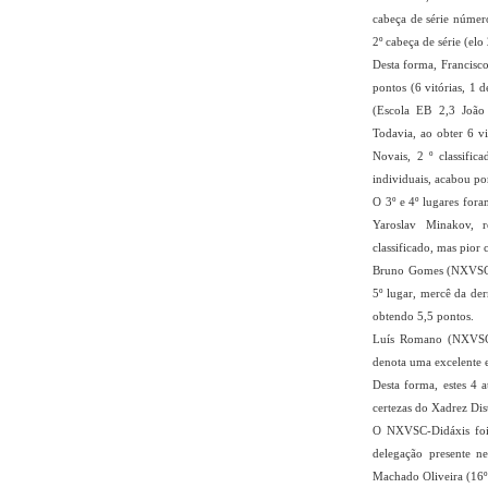
cabeça de série númer
2º cabeça de série (elo
Desta forma, Francisc
pontos (6 vitórias, 1 
(Escola EB 2,3 João
Todavia, ao obter 6 v
Novais, 2 º classific
individuais, acabou po
O 3º e 4º lugares for
Yaroslav Minakov, 
classificado, mas pior 
Bruno Gomes (NXVSC-Di
5º lugar, mercê da der
obtendo 5,5 pontos.
Luís Romano (NXVSC-
denota uma excelente 
Desta forma, estes 4 
certezas do Xadrez Dist
O NXVSC-Didáxis foi 
delegação presente ne
Machado Oliveira (16º l