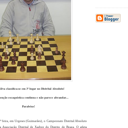
ilva classifica-se em 3º lugar no Distrital Absoluto!
enção escaquistíca continua e não parece abrandar...
Parabéns!
ª feira, em Urgeses (Guimarães), o Campeonato Distrital Absoluto
 Associação Distrital de Xadrez do Distrito de Braga. O atleta