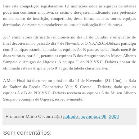
Para esta competição registaram-se 12 inscrições onde as equipas derrotadas
poderiam continuar em prova, se assim o desejassem indicando essa pretensão
no momento de inscrição, competindo, desta forma, com as outras equipas
derrotadas, de maneira a estabelecer-se uma classificação final da prova.
A 1ª eliminatória (de acerto) iniciou-se no dia 31 de Outubro e os quartos de
final decorreram no passado dia 7 de Novembro. O N.X.V.S.C.-Didáxis participa
com 3 equipas estando apuradas as equipas A e B para as meias-finais mercê de
duas vitórias, por 3-1, perante as equipas B dos Amiguinhos do Museu Alberto
Sampaio e Amigos de Urgeses. A equipa C do N.X.V.S.C.-Didáxis apesar de
eliminada está na disputa pelo 9º lugar da tabela classificativa.
A Meia-Final irá decorrer, no próximo dia 14 de Novembro (21h15m), na Sala
de Xadrez da Escola Cooperativa Vale S. Cosme – Didáxis, dado que as
equipas A e B do N.X.V.S.C.-Didáxis recebem as equipas A do Museu Alberto
Sampaio e Amigos de Urgeses, respectivamente.
Professor Mário Oliveira
à(s)
sábado, novembro 08, 2008
Sem comentários: