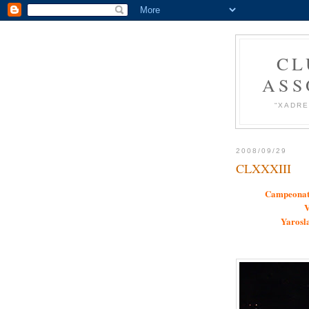
CL
ASS
“XADRE
2008/09/29
CLXXXIII
Campeonato
V
Yarosla