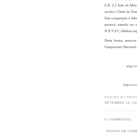
E.B. 2,3 João de Meir
recebe o Clube de Xadr
Esta competição é lid
pontos), estando no 
N.X.V.S.C.-Didáxis sep
Desta forma, anuncia-
Campeonato Nacional d
http://
http://ww
POSTED BY PROF
SETEMBRO 29, 20
0 COMMENTS:
ENVIAR UM COM