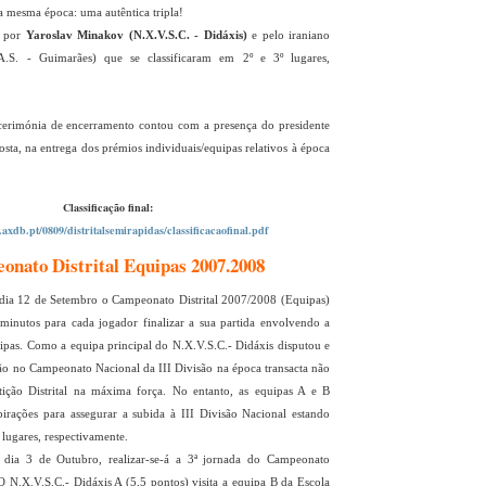
na mesma época: uma autêntica tripla!
o por
Yaroslav Minakov (N.X.V.S.C. - Didáxis)
e pelo iraniano
A.S. - Guimarães) que se classificaram em 2º e 3º lugares,
 cerimónia de encerramento contou com a presença do presidente
ta, na entrega dos prémios individuais/equipas relativos à época
Classificação final:
axdb.pt/0809/distritalsemirapidas/classificacaofinal.pdf
nato Distrital Equipas 2007.2008
 dia 12 de Setembro o Campeonato Distrital 2007/2008 (Equipas)
inutos para cada jogador finalizar a sua partida envolvendo a
uipas. Como a equipa principal do N.X.V.S.C.- Didáxis disputou e
o no Campeonato Nacional da III Divisão na época transacta não
tição Distrital na máxima força. No entanto, as equipas A e B
pirações para assegurar a subida à III Divisão Nacional estando
º lugares, respectivamente.
 dia 3 de Outubro, realizar-se-á a 3ª jornada do Campeonato
 O N.X.V.S.C.- Didáxis A (5,5 pontos) visita a equipa B da Escola