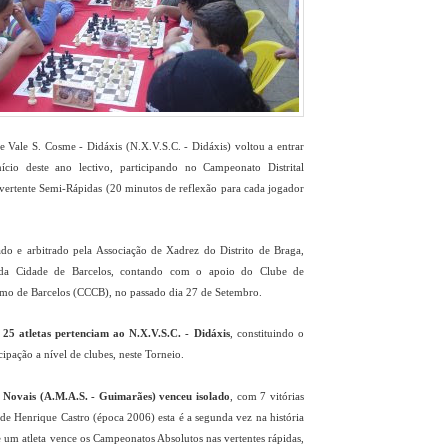
 Vale S. Cosme - Didáxis (N.X.V.S.C. - Didáxis) voltou a entrar
cio deste ano lectivo, participando no Campeonato Distrital
vertente Semi-Rápidas (20 minutos de reflexão para cada jogador
ado e arbitrado pela Associação de Xadrez do Distrito de Braga,
da Cidade de Barcelos, contando com o apoio do Clube de
o de Barcelos (CCCB), no passado dia 27 de Setembro.
, 25 atletas pertenciam ao N.X.V.S.C. - Didáxis
, constituindo o
ipação a nível de clubes, neste Torneio.
 Novais (A.M.A.S. - Guimarães) venceu isolado
, com 7 vitórias
de Henrique Castro (época 2006) esta é a segunda vez na história
e um atleta vence os Campeonatos Absolutos nas vertentes rápidas,