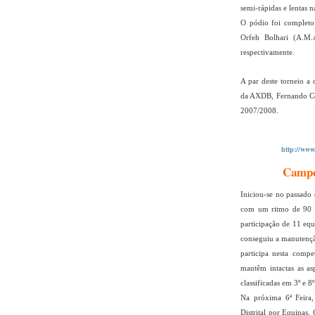
semi-rápidas e lentas 
O pódio foi complet
Orfeh Bolhari (A.M.
respectivamente.
A par deste torneio a
da AXDB, Fernando Cos
2007/2008.
http://www.
Campeo
Iniciou-se no passado
com um ritmo de 90 m
participação de 11 eq
conseguiu a manutençã
participa nesta compe
mantêm intactas as as
classificadas em 3º e 8
Na próxima 6ª Feira,
Distrital por Equipas.