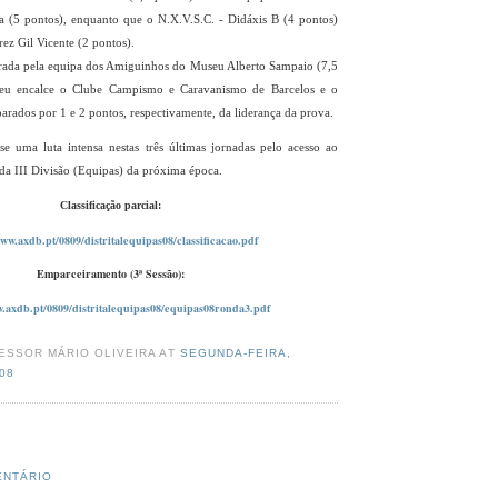
a (5 pontos), enquanto que o N.X.V.S.C. - Didáxis B (4 pontos)
ez Gil Vicente (2 pontos).
erada pela equipa dos Amiguinhos do Museu Alberto Sampaio (7,5
seu encalce o Clube Campismo e Caravanismo de Barcelos e o
arados por 1 e 2 pontos, respectivamente, da liderança da prova.
se uma luta intensa nestas três últimas jornadas pelo acesso ao
a III Divisão (Equipas) da próxima época.
Classificação parcial:
www.axdb.pt/0809/distritalequipas08/classificacao.pdf
Emparceiramento (3ª Sessão):
w.axdb.pt/0809/distritalequipas08/equipas08ronda3.pdf
ESSOR MÁRIO OLIVEIRA AT
SEGUNDA-FEIRA,
08
ENTÁRIO