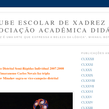
UBE ESCOLAR DE XADREZ
OCIAÇÃO ACADÉMICA DID
Z É UMA ARTE QUE EXPRESSA A BELEZA DA LÓGICA”, MIKHAIL BO
PUBLICAÇÕES A
CLXXXII
CLXXXI
 Distrital Semi-Rápidas Individual 2007.2008
CLXXX
imaranense Carlos Novais faz tripla
CLXXIX
v Minakov sagra-se vice-campeão distrital
CLXXVIII
CLXXVII
CLXXVI
CLXXV
CLXXIV
CLXXIII