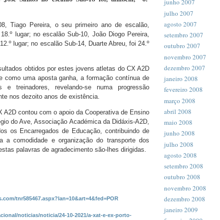
junho 2007
julho 2007
agosto 2007
8, Tiago Pereira, o seu primeiro ano de escalão,
 18.º lugar; no escalão Sub-10, João Diogo Pereira,
setembro 2007
2.º lugar; no escalão Sub-14, Duarte Abreu, foi 24.º
outubro 2007
novembro 2007
dezembro 2007
ultados obtidos por estes jovens atletas do CX A2D
se como uma aposta ganha, a formação contínua de
janeiro 2008
tes e treinadores, revelando-se numa progressão
fevereiro 2008
nte nos dezoito anos de existência.
março 2008
abril 2008
X A2D contou com o apoio da Cooperativa de Ensino
égio do Ave, Associação Académica da Didáxis-A2D,
maio 2008
s os Encarregados de Educação, contribuindo de
junho 2008
ra a comodidade e organização do transporte dos
julho 2008
 estas palavras de agradecimento são-lhes dirigidas.
agosto 2008
setembro 2008
outubro 2008
novembro 2008
dezembro 2008
lts.com/tnr585467.aspx?lan=10&art=4&fed=POR
janeiro 2009
nacional/noticias/noticia/24-10-2021/a-xat-e-ex-porto-