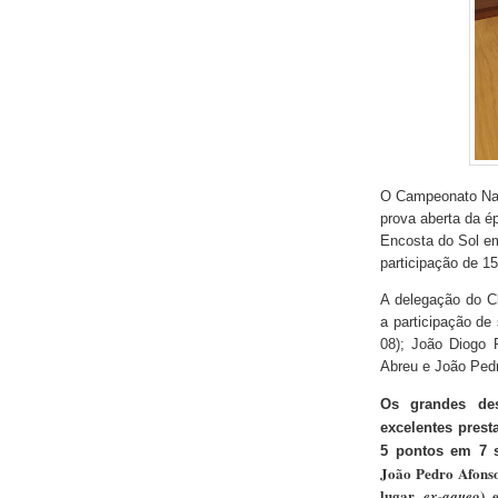
O Campeonato Naci
prova aberta da é
Encosta do Sol em
participação de 1
A delegação do C
a participação de
08); João Diogo P
Abreu e João Pedr
Os grandes de
excelentes prest
5 pontos em 7 s
João Pedro Afonso 
lugar
) 
ex-aqueo