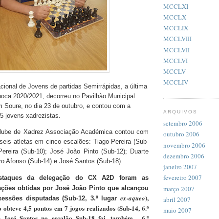
MCCLXI
MCCLX
MCCLIX
MCCLVIII
MCCLVII
MCCLVI
MCCLV
MCCLIV
onal de Jovens de partidas Semirrápidas, a última
poca 2020/2021, decorreu no Pavilhão Municipal
 Soure, no dia 23 de outubro, e contou com a
ARQUIVOS
55 jovens xadrezistas.
setembro 2006
lube de Xadrez Associação Académica contou com
outubro 2006
 seis atletas em cinco escalões: Tiago Pereira (Sub-
novembro 2006
ereira (Sub-10); José João Pinto (Sub-12); Duarte
dezembro 2006
o Afonso (Sub-14) e José Santos (Sub-18).
janeiro 2007
fevereiro 2007
staques da delegação do CX A2D foram as
março 2007
ações obtidas por José João Pinto que alcançou
),
ex-aqueo
essões disputadas (Sub-12, 3.º lugar
abril 2007
obteve 4,5 pontos em 7 jogos realizados (Sub-14, 6.º
maio 2007
e José Santos no escalão Sub-18 foi, também,
6.º