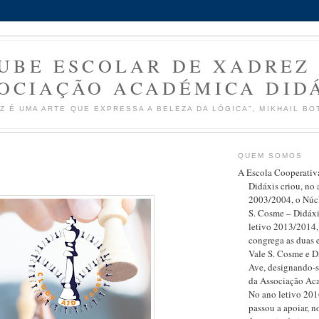
UBE ESCOLAR DE XADREZ
OCIAÇÃO ACADÉMICA DID
Z É UMA ARTE QUE EXPRESSA A BELEZA DA LÓGICA”, MIKHAIL BO
QUEM SOMOS
A Escola Cooperativ
Didáxis criou, no 
2003/2004, o Núc
S. Cosme – Didáxi
letivo 2013/2014,
congrega as duas e
Vale S. Cosme e D
Ave, designando-s
da Associação Ac
No ano letivo 20
passou a apoiar, n