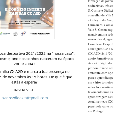
formação de joven
xadrezistas, três e
S. Cosme e Didáxi
concelho de Vila 
e Colégio do Ave,
Guimarães. Com o 
Vale S. Cosme (ag
mantivemos a sed
mesmo local, agor
Complexo Desport
e inaugurou-se a 
oca desportiva 2021/2022 na "nossa casa", 
CX A2D (2/11/201
 Cosme, onde os sonhos nasceram na época 
apoio formativo n
Ave e Colégio do
2003/2004 ! 
proporcionado aos
família CX A2D e marca a tua presença no 
ambiente com opo
6 de novembro às 15 horas. De que é que 
para a aprendizag
estás à espera? 
em vários torneio
reflexão e sessõe
INSCREVE-TE:
favorecido uma ex
aprendizagem esti
xadrezdidaxis@gmail.com
Atualmente, o C
papel relevante no
em Portugal.