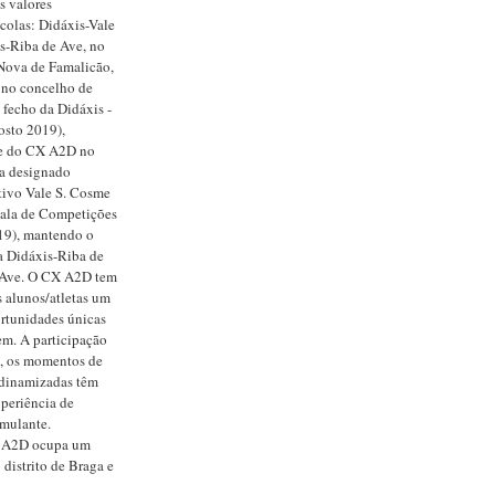
s valores
scolas: Didáxis-Vale
s-Riba de Ave, no
Nova de Famalicão,
 no concelho de
fecho da Didáxis -
osto 2019),
e do CX A2D no
a designado
ivo Vale S. Cosme
Sala de Competições
9), mantendo o
a Didáxis-Riba de
 Ave. O CX A2D tem
 alunos/atletas um
rtunidades únicas
em. A participação
s, os momentos de
s dinamizadas têm
periência de
mulante.
X A2D ocupa um
 distrito de Braga e