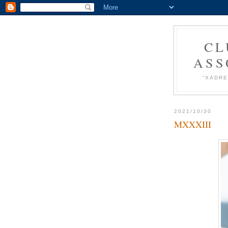
CL
ASS
“XADRE
2021/10/30
MXXXIII