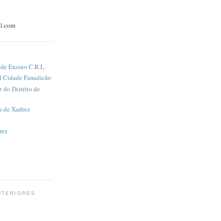
l.com
 de Ensino C.R.L.
al Cidade Famalicão
 do Distrito de
a de Xadrez
rez
NTERIORES