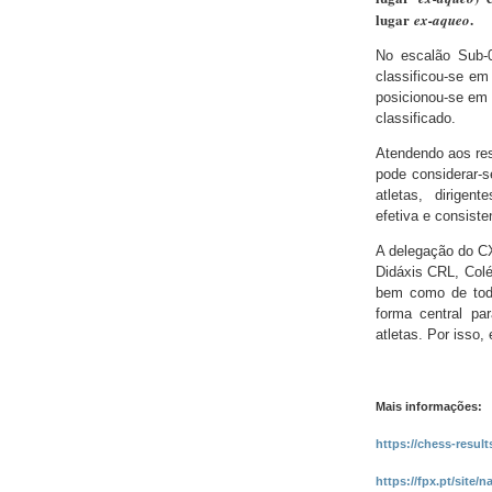
lugar
.
ex-aqueo
No escalão Sub-0
classificou-se em
posicionou-se em 1
classificado.
Atendendo aos res
pode considerar-
atletas, dirigen
efetiva e consiste
A delegação do C
Didáxis CRL, Col
bem como de todo
forma central pa
atletas. Por isso,
Mais informações:
https://chess-resu
https://fpx.pt/site/