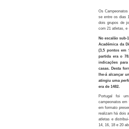
Os Campeonatos d
se entre os dias 
dois grupos de j
com 21 atletas, e
No escalão sub-1
Académica da Di
(3,5 pontos em 9
partida era o 78
indicações par
casas. Desta for
lhe-á alcançar u
atingiu uma
perf
era de 1482.
Portugal foi um
campeonatos em fo
em formato presen
realizam há dois 
atletas e distrib
14, 16, 18 e 20 ab