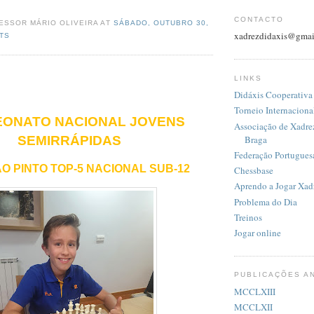
CONTACTO
ESSOR MÁRIO OLIVEIRA AT
SÁBADO, OUTUBRO 30,
xadrezdidaxis@gmai
TS
LINKS
Didáxis Cooperativa
Torneio Internacion
ONATO NACIONAL JOVENS
Associação de Xadrez
Braga
SEMIRRÁPIDAS
Federação Portugues
O PINTO TOP-5 NACIONAL SUB-12
Chessbase
Aprendo a Jogar Xad
Problema do Dia
Treinos
Jogar online
PUBLICAÇÕES A
MCCLXIII
MCCLXII