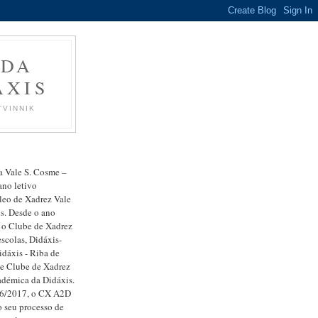
 DA
ÁXIS
TVINNIK
a Vale S. Cosme –
ano letivo
leo de Xadrez Vale
s. Desde o ano
 o Clube de Xadrez
scolas, Didáxis-
idáxis - Riba de
e Clube de Xadrez
adémica da Didáxis.
16/2017, o CX A2D
o seu processo de