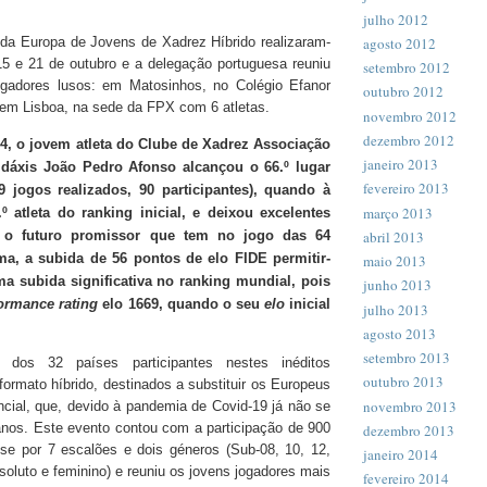
julho 2012
agosto 2012
a Europa de Jovens de Xadrez Híbrido realizaram-
15 e 21 de outubro e a delegação portuguesa reuniu
setembro 2012
ogadores lusos: em Matosinhos, no Colégio Efanor
outubro 2012
 em Lisboa, na sede da FPX com 6 atletas.
novembro 2012
dezembro 2012
4, o jovem atleta do Clube de Xadrez Associação
janeiro 2013
dáxis João Pedro Afonso alcançou o 66.º lugar
fevereiro 2013
 jogos realizados, 90 participantes), quando à
março 2013
.º atleta do ranking inicial, e deixou excelentes
abril 2013
a o futuro promissor que tem no jogo das 64
ma, a subida de 56 pontos de elo FIDE permitir-
maio 2013
ma subida significativa no ranking mundial, pois
junho 2013
ormance rating
elo 1669, quando o seu
elo
inicial
julho 2013
agosto 2013
setembro 2013
 dos 32 países participantes nestes inéditos
outubro 2013
rmato híbrido, destinados a substituir os Europeus
novembro 2013
cial, que, devido à pandemia de Covid-19 já não se
anos. Este evento contou com a participação de 900
dezembro 2013
ui-se por 7 escalões e dois géneros (Sub-08, 10, 12,
janeiro 2014
soluto e feminino) e reuniu os jovens jogadores mais
fevereiro 2014