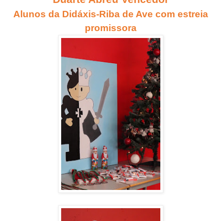
Alunos da Didáxis-Riba de Ave com estreia
promissora