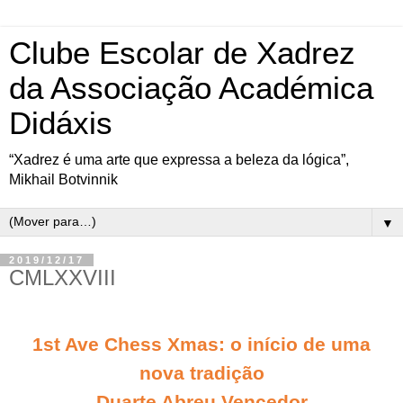
Clube Escolar de Xadrez
da Associação Académica
Didáxis
“Xadrez é uma arte que expressa a beleza da lógica”,
Mikhail Botvinnik
▼
2019/12/17
CMLXXVIII
1st Ave Chess Xmas: o início de uma
nova tradição
Duarte Abreu Vencedor