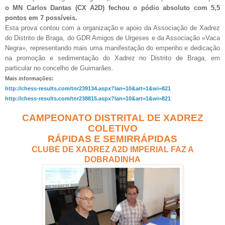
o MN Carlos Dantas (CX A2D) fechou o pódio absoluto com 5,5
pontos em 7 possíveis.
Esta prova contou com a organização e apoio da Associação de Xadrez
do Distrito de Braga, do GDR Amigos de Urgeses e da Associação «Vaca
Negra», representando mais uma manifestação do empenho e dedicação
na promoção e sedimentação do Xadrez no Distrito de Braga, em
particular no concelho de Guimarães.
Mais informações:
http://chess-results.com/tnr239134.aspx?lan=10&art=1&wi=821
http://chess-results.com/tnr238815.aspx?lan=10&art=1&wi=821
CAMPEONATO DISTRITAL DE XADREZ
COLETIVO
RÁPIDAS E SEMIRRÁPIDAS
CLUBE DE XADREZ A2D IMPERIAL FAZ A
DOBRADINHA