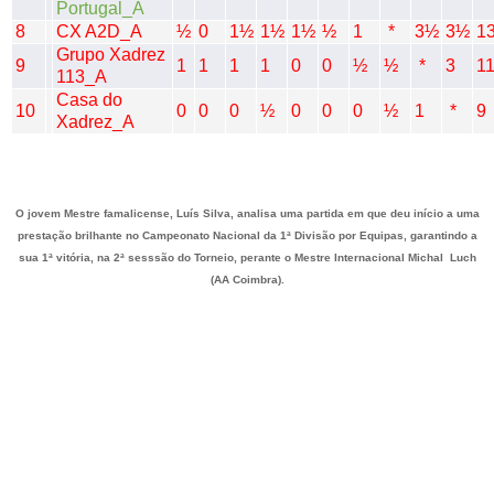
Portugal_A
8
CX A2D_A
½
0
1½
1½
1½
½
1
*
3½
3½
1
Grupo Xadrez
9
1
1
1
1
0
0
½
½
*
3
1
113_A
Casa do
10
0
0
0
½
0
0
0
½
1
*
9
Xadrez_A
O jovem Mestre famalicense, Luís Silva, analisa uma partida em que deu início a uma
prestação brilhante no Campeonato Nacional da 1ª Divisão por Equipas, garantindo a
sua 1ª vitória, na 2ª sesssão do Torneio, perante o Mestre Internacional
Michal
Luch
(AA Coimbra).