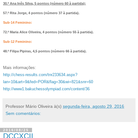
30.º Ana Inês Silva, 5 pontos (número 60 à partida);
57.º Rita Jorge, 4 pontos (número 37 à partida).
Sub-14 Feminino:
72.º Maria Alice Oliveira, 4 pontos (número 55 à partida).
Sub-12 Feminino:
48.º Filipa Pipiras, 4,5 pontos (número 66 à partida).
Mais informações:
http://chess-results.com/tnr233634.aspx?
lan=10&art=9&fed=POR&flag=30&wi=821&snr=60
http://www1.bakuchessolympiad.com/content/36
Professor Mário Oliveira
à(s)
segunda-feira, agosto 29, 2016
Sem comentários:
2016/08/25
DCCXCII