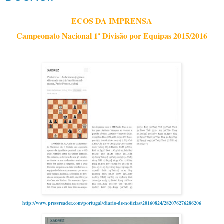
ECOS DA IMPRENSA
Campeonato Nacional 1ª Divisão por Equipas 2015/2016
http://www.pressreader.com/portugal/diario-de-noticias/20160824/282076276286206