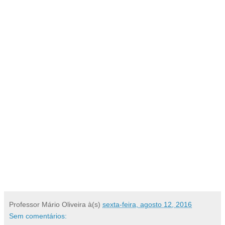
Professor Mário Oliveira
à(s)
sexta-feira, agosto 12, 2016
Sem comentários: