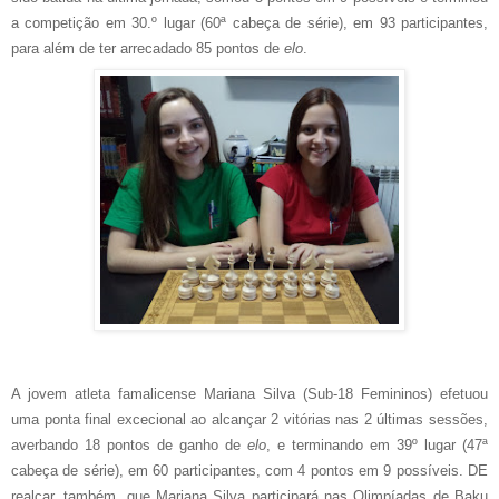
a competição em 30.º lugar (60ª cabeça de série), em 93 participantes,
para além de ter arrecadado 85 pontos de
elo
.
A jovem atleta famalicense Mariana Silva (Sub-18 Femininos) efetuou
uma ponta final excecional ao alcançar 2 vitórias nas 2 últimas sessões,
averbando 18 pontos de ganho de
elo
, e terminando em 39º lugar (47ª
cabeça de série), em 60 participantes, com 4 pontos em 9 possíveis. DE
realçar, também, que Mariana Silva participará nas Olimpíadas de Baku