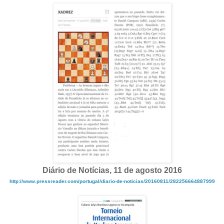
Diário de Notícias, 11 de agosto 2016
http://www.pressreader.com/portugal/diario-de-noticias/20160811/282256664887999