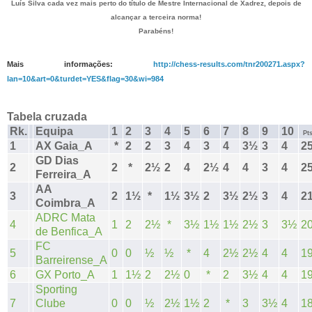
Luís Silva cada vez mais perto do título de Mestre Internacional de Xadrez, depois de
alcançar a terceira norma!
Parabéns!
Mais informações:
http://chess-results.com/tnr200271.aspx?
lan=10&art=0&turdet=YES&flag=30&wi=984
Tabela cruzada
Rk.
Equipa
1
2
3
4
5
6
7
8
9
10
Pt
1
AX Gaia_A
*
2
2
3
4
3
4
3½
3
4
2
GD Dias
2
2
*
2½
2
4
2½
4
4
3
4
2
Ferreira_A
AA
3
2
1½
*
1½
3½
2
3½
2½
3
4
2
Coimbra_A
ADRC Mata
4
1
2
2½
*
3½
1½
1½
2½
3
3½
2
de Benfica_A
FC
5
0
0
½
½
*
4
2½
2½
4
4
1
Barreirense_A
6
GX Porto_A
1
1½
2
2½
0
*
2
3½
4
4
1
Sporting
7
Clube
0
0
½
2½
1½
2
*
3
3½
4
1