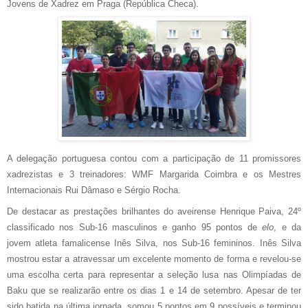
Jovens de Xadrez em Praga (República Checa).
A delegação portuguesa contou com a participação de 11 promissores
xadrezistas e 3 treinadores: WMF Margarida Coimbra e os Mestres
Internacionais Rui Dâmaso e Sérgio Rocha.
De destacar as prestações brilhantes do aveirense Henrique Paiva, 24º
classificado nos Sub-16 masculinos e ganho 95 pontos de
elo
, e da
jovem atleta famalicense Inês Silva, nos Sub-16 femininos. Inês Silva
mostrou estar a atravessar um excelente momento de forma e revelou-se
uma escolha certa para representar a seleção lusa nas Olimpíadas de
Baku que se realizarão entre os dias 1 e 14 de setembro. Apesar de ter
sido batida na última jornada, somou 5 pontos em 9 possíveis e terminou