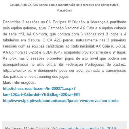
Equipa A do CX A2D sonha com a manutenção pelo terceiro ano consecutivo!
Parabéns!
Decorridas 3 sessões no CN Equipas 1ª Divisão, a liderança é partilhada
pela equipa gaiense, atual Campeão Nacional AX Gaia e a equipa cabeça
de série nº3, AA Coimbra, que contam com 3 vitórias nos 3 jogos a 4
tabuleiros em disputa. O CX A2D perdeu naturalmente nas 3 primeiras
sessões com as equipas candidatas ao título nacional: AX Gaia (0,5-3,5),
AA Coimbra (1,5-2,5) e GDDF (0-4), ocupando provisoriamente o 9º lugar.
As próximas 6 sessões prometem jogos de alto nível que podem ser
acompanhados no sítio oficial da Federação Portuguesa de Xadrez,
http://www.fpx.pt, e diariamente pode ser acompanhada a transmissão
das partidas e live-streaming dos jogos.
Mais informações:
http://chess-results.com/tnr200271.aspx?
lan=10&art=0&turdet=YES&flag=30&wi=984
http://www.fpx.pt/web/comunicacao/fpx-ao-vivo/provas-em-direto
Professor Mário Oliveira
à(s)
segunda-feira, agosto 15, 2016