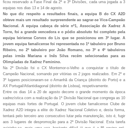
ficou reservado a Fase Final da 2ª e 3ª Divisões, cada uma jogada a 3
equipas nos dias 13 e 14 de agosto.
No que diz respeito a resultados finais, a equipa B do CX A2D
obteve mais um resultado surpreendente ao sagrar-se Vice-Campeão
Nacional. A equipa cabeça de série nº1, Associação de Xadrez A
Torre, foi a grande vencedora e o pódio absoluto foi completo pela
equipa leiriense Corvos do Lis que se posicionou em 3º lugar. A
jovem equipa famalicense foi representada no 1º tabuleiro por Bruno
Ribeiro, no 2º tabuleiro por João Romano, no 3º e 4º tabuleiros
pelas irmãs Mariana e Inês Silva recém selecionadas para as
Olimpíadas de Xadrez Feminino.
Na 2ª Divisão foi o CX Montemor-o-Velho a conquistar o título de
Campeão Nacional, somando por vitórias os 2 jogos realizados. Em 2º e
3º lugares posicionaram-se o Amanhã da Criança (distrito do Porto) e a
AX Portugal/Atlantidiagonal (distrito de Lisboa), respetivamente.
Entre os dias 14 a 20 de agosto decorre o grande momento da época
xadrezística com a realização da 1ª Divisão Nacional que congrega as 10
equipas mais fortes de Portugal. O jovem clube famalicense Clube de
Xadrez A2D integra a elite do Xadrez Nacional Coletivo e, desta forma,
tentará pelo terceiro ano consecutivo lutar pela manutenção, isto é, fugir
aos 3 lugares de despromoção para a 2ª Divisão Nacional. Esta tarefa
avizinha-se, mais uma vez, bastante difícil já que é a 8ª equipa pré-