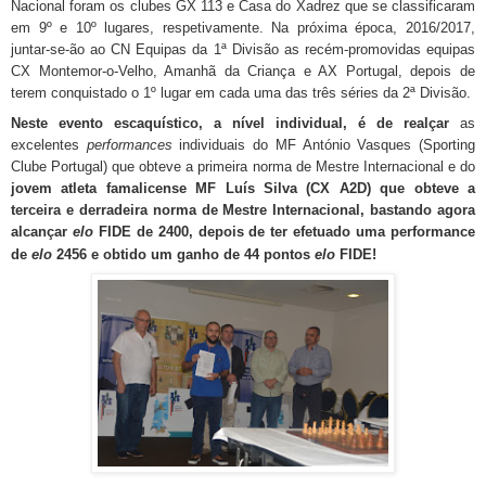
Nacional foram os clubes GX 113 e Casa do Xadrez que se classificaram
em 9º e 10º lugares, respetivamente.
Na próxima época, 2016/2017,
juntar-se-ão ao CN Equipas da 1ª Divisão as recém-promovidas equipas
CX Montemor-o-Velho, Amanhã da Criança e AX Portugal, depois de
terem conquistado o 1º lugar em cada uma das três séries da 2ª Divisão.
Neste evento escaquístico, a nível individual, é de realçar
as
excelentes
performances
individuais do MF António Vasques (Sporting
Clube Portugal) que obteve a primeira norma de Mestre Internacional e do
jovem atleta famalicense MF Luís Silva (CX A2D) que obteve a
terceira e derradeira norma de Mestre Internacional, bastando agora
alcançar
elo
FIDE de 2400, depois de ter efetuado uma performance
de
elo
2456 e obtido um ganho de 44 pontos
elo
FIDE!