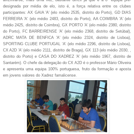
designada por média de elo, isto é, a força relativa entre os clubes
participantes: AX GAIA 'A' (elo médio 2535, distrito do Porto), GD DIAS
FERREIRA 'A' (elo médio 2483, distrito do Porto), AA COIMBRA 'A' (elo
médio 2425, distrito de Coimbra), GX PORTO 'A' (elo médio 2380, distrito
do Porto), FC BARREIRENSE 'A' (elo médio 2368, distrito de Setúbal),
ADRC MATA DE BENFICA 'A' (elo médio 2324, distrito de Lisboa),
SPORTING CLUBE PORTUGAL ‘A’ (elo médio 2296, distrito de Lisboa),
CX A2D 'A' (elo médio 2111, distrito de Braga), GX 113 (elo médio 2030, ,
distrito do Porto) e CASA DO XADREZ 'A' (elo médio 1967, distrito de
Santarém). O chefe da delegação do CX A2D é o professor Mário Oliveira
e apresenta uma equipa 100% portuguesa, fruto da formação e aposta
em jovens valores do Xadrez famalicense.