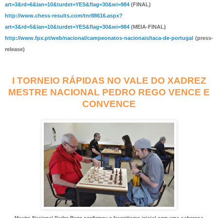
art=3&rd=6&lan=10&turdet=YES&flag=30&wi=984
(FINAL)
http://www.chess-results.com/tnr88616.aspx?
art=3&rd=5&lan=10&turdet=YES&flag=30&wi=984
(MEIA-FINAL)
http://www.fpx.pt/web/nacional/campeonatos-nacionais/taca-de-portugal
(press-
release)
I TORNEIO RÁPIDAS NO VALE DO XADREZ
MESTRE NACIONAL PEDRO REGO VENCE E
CONVENCE
Mestre Nacional Pedro Rego confirmou o favoritismo inicial com uma saborosa