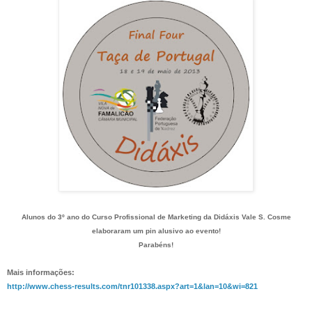
Alunos do 3º ano do Curso Profissional de Marketing da Didáxis Vale S. Cosme
elaboraram um pin alusivo ao evento!
Parabéns!
Mais informações:
http://www.chess-results.com/tnr101338.aspx?art=1&lan=10&wi=821