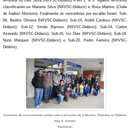
feminina foi Inês Silva (NXVSC-Didáxis) e em 2º e 3º lugares femininos
classificaram-se Mariana Silva (NXVSC-Didáxis) e Rosa Martins (Clube
de Xadrez Afonsino). Finalmente os vencedores por escalão foram: Sub-
08, Beatriz Oliveira (NXVSC-Didáxis); Sub-10, André Cardoso (NXVSC-
Didáxis); Sub-12, Simão Barroso (NXVSC-Didáxis); Sub-14, Carlos
Azevedo (NXVSC-Didáxis); Sub-16, Ivo Dias (NXVSC-Didáxis); Sub-18,
Nuno Marques (NXVSC-Didáxis) e Sub-20, Pedro Ferreira (NXVSC-
Didáxis).
Cerimónia de encerramento contou com a presença de 6 Mestres Titulados na Didáxis-
Vale S. Cosme!
Parabéns!