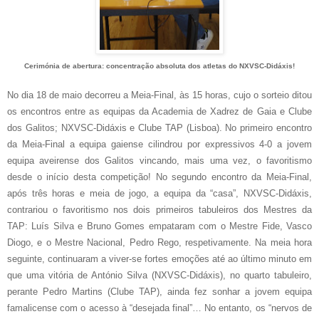
Cerimónia de abertura: concentração absoluta dos atletas do NXVSC-Didáxis!
No dia 18 de maio decorreu a Meia-Final, às 15 horas, cujo o sorteio ditou
os encontros entre as equipas da Academia de Xadrez de Gaia e Clube
dos Galitos; NXVSC-Didáxis e Clube TAP (Lisboa). No primeiro encontro
da Meia-Final a equipa gaiense cilindrou por expressivos 4-0 a jovem
equipa aveirense dos Galitos vincando, mais uma vez, o favoritismo
desde o início desta competição! No segundo encontro da Meia-Final,
após três horas e meia de jogo, a equipa da “casa”, NXVSC-Didáxis,
contrariou o favoritismo nos dois primeiros tabuleiros dos Mestres da
TAP: Luís Silva e Bruno Gomes empataram com o Mestre Fide, Vasco
Diogo, e o Mestre Nacional, Pedro Rego, respetivamente. Na meia hora
seguinte, continuaram a viver-se fortes emoções até ao último minuto em
que uma vitória de António Silva (NXVSC-Didáxis), no quarto tabuleiro,
perante Pedro Martins (Clube TAP), ainda fez sonhar a jovem equipa
famalicense com o acesso à “desejada final”… No entanto, os “nervos de