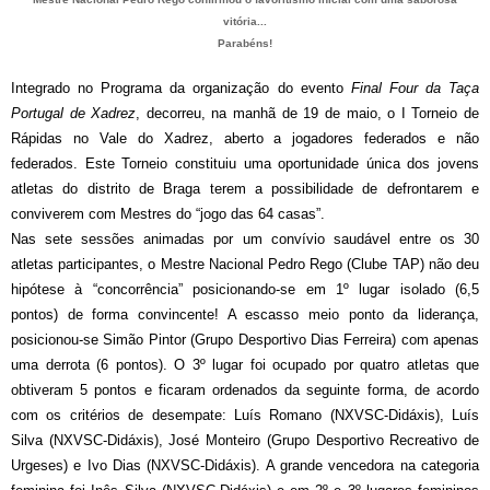
vitória...
Parabéns!
Integrado no Programa da organização do evento
Final Four da Taça
Portugal de Xadrez
, decorreu, na manhã de 19 de maio, o I Torneio de
Rápidas no Vale do Xadrez, aberto a jogadores federados e não
federados. Este Torneio constituiu uma oportunidade única dos jovens
atletas do distrito de Braga terem a possibilidade de defrontarem e
conviverem com Mestres do “jogo das 64 casas”.
Nas sete sessões animadas por um convívio saudável entre os 30
atletas participantes, o Mestre Nacional Pedro Rego (Clube TAP) não deu
hipótese à “concorrência” posicionando-se em 1º lugar isolado (6,5
pontos) de forma convincente! A escasso meio ponto da liderança,
posicionou-se Simão Pintor (Grupo Desportivo Dias Ferreira) com apenas
uma derrota (6 pontos). O 3º lugar foi ocupado por quatro atletas que
obtiveram 5 pontos e ficaram ordenados da seguinte forma, de acordo
com os critérios de desempate: Luís Romano (NXVSC-Didáxis), Luís
Silva (NXVSC-Didáxis), José Monteiro (Grupo Desportivo Recreativo de
Urgeses) e Ivo Dias (NXVSC-Didáxis). A grande vencedora na categoria