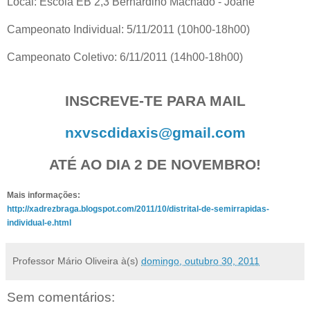
Local: Escola EB 2,3 Bernardino Machado - Joane
Campeonato Individual: 5/11/2011 (10h00-18h00)
Campeonato Coletivo: 6/11/2011 (14h00-18h00)
INSCREVE-TE PARA MAIL
nxvscdidaxis@gmail.com
ATÉ AO DIA 2 DE NOVEMBRO!
Mais informações:
http://xadrezbraga.blogspot.com/2011/10/distrital-de-semirrapidas-
individual-e.html
Professor Mário Oliveira
à(s)
domingo, outubro 30, 2011
Sem comentários: