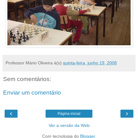
Professor Mário Oliveira
à(s)
quinta-feira, junho 19, 2008
Sem comentários:
Enviar um comentário
‹
›
Página inicial
Ver a versão da Web
Com tecnologia do
Blogger
.