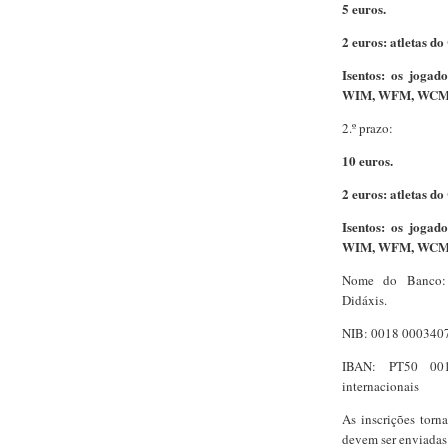
5 euros.
2 euros: atletas d
Isentos: os joga
WIM, WFM, WCM
2.º prazo:
10 euros.
2 euros: atletas d
Isentos: os joga
WIM, WFM, WCM
Nome do Banco: S
Didáxis.
NIB: 0018 0003407
IBAN: PT50 001
internacionais
As inscrições torn
devem ser enviada