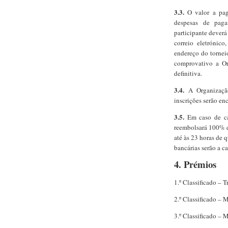
3.3.
O valor a paga
despesas de paga
participante deverá
correio eletrónic
endereço do tornei
comprovativo a Or
definitiva.
3.4.
A Organização
inscrições serão en
3.5.
Em caso de ca
reembolsará 100% d
até às 23 horas de 
bancárias serão a c
4. Prémios
1.º Classificado – 
2.º Classificado – 
3.º Classificado – 