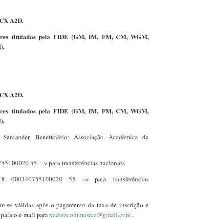
o CX A2D.
dores titulados pela FIDE (GM, IM, FM, CM, WGM,
).
o CX A2D.
dores titulados pela FIDE (GM, IM, FM, CM, WGM,
).
antander. Beneficiário: Associação Académica da
55100020 55 => para transferências nacionais
8 000340755100020 55 => para transferências
am-se válidas após o pagamento da taxa de inscrição e
s
para o e-mail para
xadrezcommusica@gmail.com
.