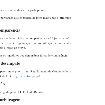
de encerramento e entrega de prémios.
por razões que considere de força maior, pode introduzir
comparência
ue averbarem falta de comparência na 1.ª jornada serão
neio pela organização, salvo situação com caráter
ela direção da prova.
os os jogadores que derem duas faltas de comparência.
e desempate
pate será o previsto no Regulamento de Competições e
24 da FPX.
Regulamento (fpx.pt)
ção
ologado para ELO FIDE de Rápidas.
 arbitragem