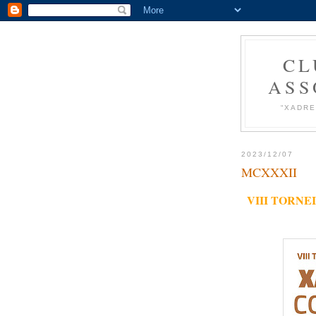
CL
ASS
“XADRE
2023/12/07
MCXXXII
VIII TORNE