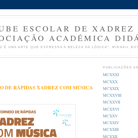
UBE ESCOLAR DE XADREZ
OCIAÇÃO ACADÉMICA DID
Z É UMA ARTE QUE EXPRESSA A BELEZA DA LÓGICA”, MIKHAIL BO
PUBLICAÇÕES A
MCXXXI
MCXXX
IO DE RÁPIDAS XADREZ COM MÚSICA
MCXXIX
MCXXVIII
MCXXVII
MCXXVI
MCXXV
MCXXIV
MCXXIII
MCXXII