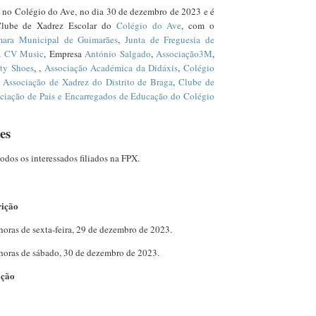
se no Colégio do Ave, no dia 30 de dezembro de 2023 e é
Clube de Xadrez Escolar do
Colégio do Ave
, com o
ara Municipal de Guimarães
,
Junta de Freguesia de
a
CV Music
, Empresa
António Salgado
,
Associação3M
,
ty Shoes
, ,
Associação Académica da Didáxis
,
Colégio
a
Associação de Xadrez do Distrito de Braga
,
Clube de
ciação de Pais e Encarregados de Educação do Colégio
es
todos os interessados filiados na FPX.
rição
3 horas de sexta-feira, 29 de dezembro de 2023.
8 horas de sábado, 30 de dezembro de 2023.
ição