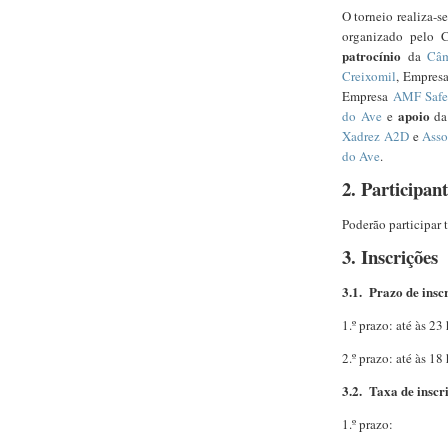
O torneio realiza-
organizado pelo 
patrocínio
da
Câm
Creixomil
, Empres
Empresa
AMF Safe
apoio
do Ave
e
d
Xadrez A2D
e
Asso
do Ave
.
2. Participant
Poderão participar 
3. Inscrições
3.1.
Prazo de insc
1.º prazo: até às 2
2.º prazo: até às 1
3.2.
Taxa de inscr
1.º prazo: