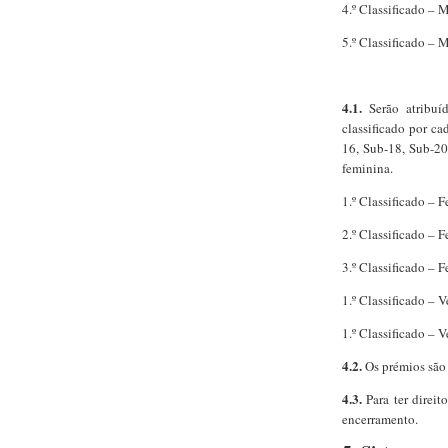
4.º Classificado – 
5.º Classificado – 
4.1.
Serão atribu
classificado por ca
16, Sub-18, Sub-20,
feminina.
1.º Classificado – 
2.º Classificado – 
3.º Classificado – 
1.º Classificado – 
1.º Classificado – 
4.2.
Os prémios são
4.3.
Para ter direit
encerramento.