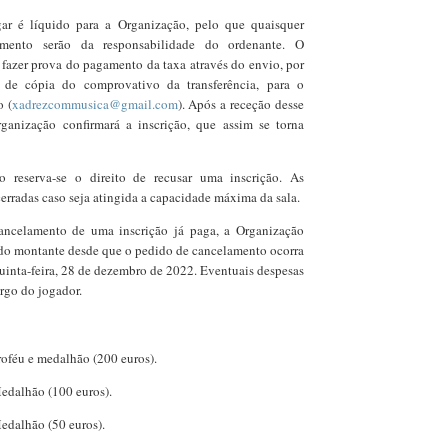
r é líquido para a Organização, pelo que quaisquer
mento serão da responsabilidade do ordenante. O
 fazer prova do pagamento da taxa através do envio, por
o, de cópia do comprovativo da transferência, para o
o (
xadrezcommusica@gmail.com
). Após a receção desse
ganização confirmará a inscrição, que assim se torna
 reserva-se o direito de recusar uma inscrição. As
cerradas caso seja atingida a capacidade máxima da sala.
ncelamento de uma inscrição já paga, a Organização
o montante desde que o pedido de cancelamento ocorra
quinta-feira, 28 de dezembro de 2022. Eventuais despesas
argo do jogador.
Troféu e medalhão (200 euros).
Medalhão (100 euros).
Medalhão (50 euros).