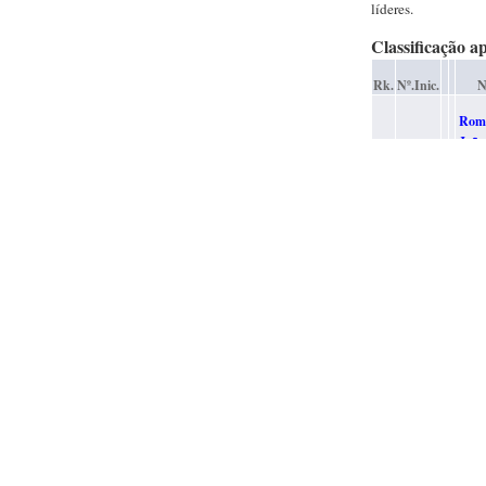
líderes.
Classificação a
Rk.
Nº.Inic.
N
Rom
João
1
3
Man
Pere
Cons
Rom
Luís
2
1
Pere
Cons
Nova
3
2
Carl
Fern
65 participantes
Assim sendo, a u
Campeão Distrital