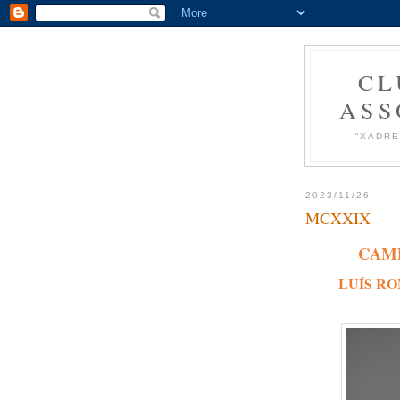
CL
ASS
“XADRE
2023/11/26
MCXXIX
CAMP
LUÍS R