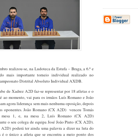
bro realizou-se, na Ludoteca da Estufa – Braga, a 6.ª e
do mais importante torneio individual realizado no
 Campeonato Distrital Absoluto Individual AXDB.
be de Xadrez A2D faz-se representar por 18 atletas e o
té ao momento, vai para os irmãos Luís Romano e João
am agora liderança sem mais nenhuma oposição, depois
eus oponentes. João Romano (CX A2D)
venceu Tomás
a mesa 1, e, na mesa 2, Luís Romano (CX A2D)
rante o seu colega de equipa José João Pinto (CX A2D).
A2D) poderá ter ainda uma palavra a dizer na luta do
ois é o único a atleta que se encontra a meio ponto dos