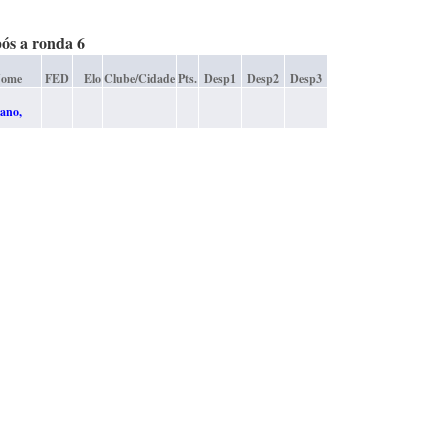
pós a ronda 6
ome
FED
Elo
Clube/Cidade
Pts.
Desp1
Desp2
Desp3
ano,
uel
POR
2043
CX A2D
5,5
0
19
21,5
ira
tantino
ano,
 Miguel
POR
2157
CX A2D
5,5
0
19
21
ira
tantino
is,
os João
POR
2088
CX A2D
5
0
19,5
22,5
andes
ma jornada do fim da prova, é certo que o próximo
 Absoluto AXDB será um atleta do CX A2D!