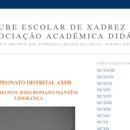
UBE ESCOLAR DE XADREZ
OCIAÇÃO ACADÉMICA DID
Z É UMA ARTE QUE EXPRESSA A BELEZA DA LÓGICA”, MIKHAIL BO
PUBLICAÇÕES A
MCXXVIII
MCXXVII
EONATO DISTRITAL AXDB
MCXXVI
MCXXV
OMANO E JOÃO ROMANO MANTÊM
MCXXIV
LIDERANÇA
MCXXIII
MCXXII
MCXXI
MCXX
MCXIX