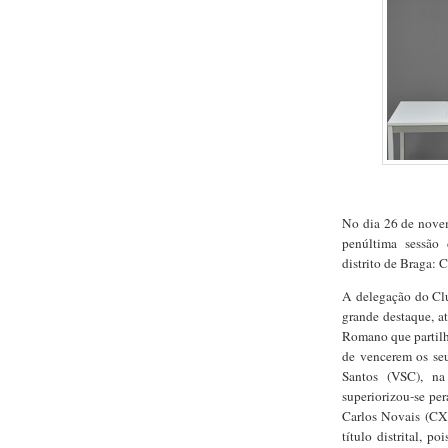
No dia 26 de novem
penúltima sessão 
distrito de Braga:
A delegação do Clu
grande destaque, a
Romano que partilh
de vencerem os s
Santos (VSC), n
superiorizou-se pe
Carlos Novais (CX 
título distrital, p