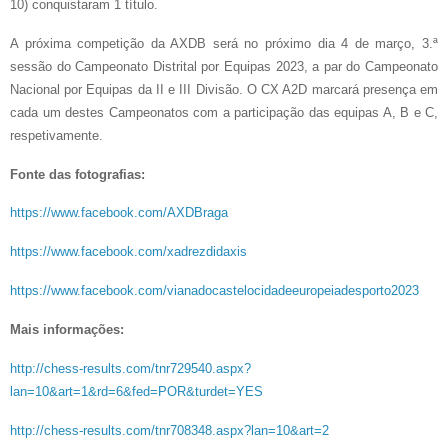
10) conquistaram 1 título.
A próxima competição da AXDB será no próximo dia 4 de março, 3.ª
sessão do Campeonato Distrital por Equipas 2023, a par do Campeonato
Nacional por Equipas da II e III Divisão. O CX A2D marcará presença em
cada um destes Campeonatos com a participação das equipas A, B e C,
respetivamente.
Fonte das fotografias:
https://www.facebook.com/AXDBraga
https://www.facebook.com/xadrezdidaxis
https://www.facebook.com/vianadocastelocidadeeuropeiadesporto2023
Mais informações:
http://chess-results.com/tnr729540.aspx?
lan=10&art=1&rd=6&fed=POR&turdet=YES
http://chess-results.com/tnr708348.aspx?lan=10&art=2