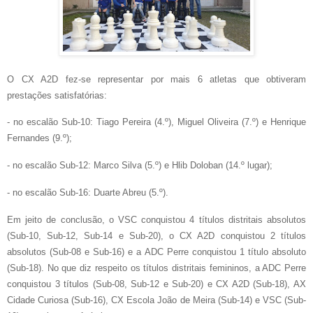
O CX A2D fez-se representar por mais 6 atletas que obtiveram
prestações satisfatórias:
- no escalão Sub-10: Tiago Pereira (4.º), Miguel Oliveira (7.º) e Henrique
Fernandes (9.º);
- no escalão Sub-12: Marco Silva (5.º) e Hlib Doloban (14.º lugar);
- no escalão Sub-16: Duarte Abreu (5.º).
Em jeito de conclusão, o VSC conquistou 4 títulos distritais absolutos
(Sub-10, Sub-12, Sub-14 e Sub-20), o CX A2D conquistou 2 títulos
absolutos (Sub-08 e Sub-16) e a ADC Perre conquistou 1 título absoluto
(Sub-18). No que diz respeito os títulos distritais femininos, a ADC Perre
conquistou 3 títulos (Sub-08, Sub-12 e Sub-20) e CX A2D (Sub-18), AX
Cidade Curiosa (Sub-16), CX Escola João de Meira (Sub-14) e VSC (Sub-