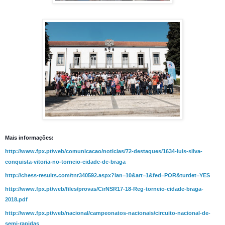
Mais informações:
http://www.fpx.pt/web/comunicacao/noticias/72-destaques/1634-luis-silva-
conquista-vitoria-no-torneio-cidade-de-braga
http://chess-results.com/tnr340592.aspx?lan=10&art=1&fed=POR&turdet=YES
http://www.fpx.pt/web/files/provas/CirNSR17-18-Reg-torneio-cidade-braga-
2018.pdf
http://www.fpx.pt/web/nacional/campeonatos-nacionais/circuito-nacional-de-
semi-rapidas