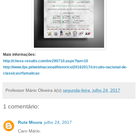
Mais informações:
http://chess-results.com/tnr290710.aspx?lan=10
http://www.fpx.pt/web/nacional/historico/20162017/circuito-nacional-de-
classicas#famalicao
Professor Mário Oliveira
à(s)
segunda-feira, julho 24, 2017
1 comentário:
Rute Moura
julho 24, 2017
Caro Mário: