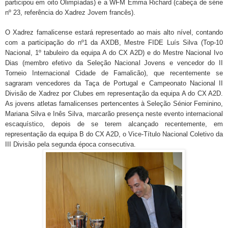
participou em oito Olimpíadas) e a WFM Emma Richard (cabeça de série
nº 23, referência do Xadrez Jovem francês).
O Xadrez famalicense estará representado ao mais alto nível, contando
com a participação do nº1 da AXDB, Mestre FIDE Luís Silva (Top-10
Nacional, 1º tabuleiro da equipa A do CX A2D) e do Mestre Nacional Ivo
Dias (membro efetivo da Seleção Nacional Jovens e vencedor do II
Torneio Internacional Cidade de Famalicão), que recentemente se
sagraram vencedores da Taça de Portugal e Campeonato Nacional II
Divisão de Xadrez por Clubes em representação da equipa A do CX A2D.
As jovens atletas famalicenses pertencentes à Seleção Sénior Feminino,
Mariana Silva e Inês Silva, marcarão presença neste evento internacional
escaquístico, depois de se terem alcançado recentemente, em
representação da equipa B do CX A2D, o Vice-Título Nacional Coletivo da
III Divisão pela segunda época consecutiva.