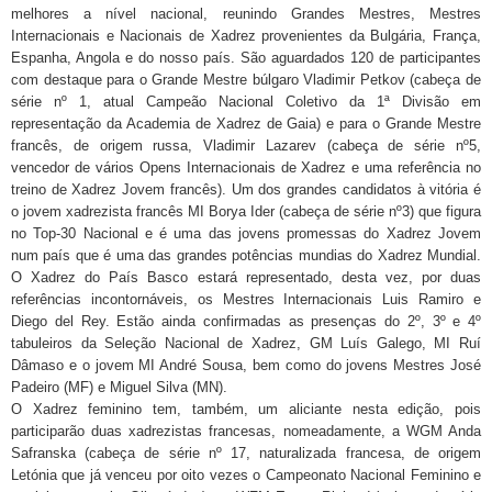
melhores a nível nacional, reunindo Grandes Mestres, Mestres
Internacionais e Nacionais de Xadrez provenientes da Bulgária, França,
Espanha, Angola e do nosso país. São aguardados 120 de participantes
com destaque para o Grande Mestre búlgaro Vladimir Petkov (cabeça de
série nº 1, atual Campeão Nacional Coletivo da 1ª Divisão em
representação da Academia de Xadrez de Gaia) e para o Grande Mestre
francês, de origem russa, Vladimir Lazarev (cabeça de série nº5,
vencedor de vários Opens Internacionais de Xadrez e uma referência no
treino de Xadrez Jovem francês). Um dos grandes candidatos à vitória é
o jovem xadrezista francês MI Borya Ider (cabeça de série nº3) que figura
no Top-30 Nacional e é uma das jovens promessas do Xadrez Jovem
num país que é uma das grandes potências mundias do Xadrez Mundial.
O Xadrez do País Basco estará representado, desta vez, por duas
referências incontornáveis, os Mestres Internacionais Luis Ramiro e
Diego del Rey. Estão ainda confirmadas as presenças do 2º, 3º e 4º
tabuleiros da Seleção Nacional de Xadrez, GM Luís Galego, MI Ruí
Dâmaso e o jovem MI André Sousa, bem como do jovens Mestres José
Padeiro (MF) e Miguel Silva (MN).
O Xadrez feminino tem, também, um aliciante nesta edição, pois
participarão duas xadrezistas francesas, nomeadamente, a WGM Anda
Safranska (cabeça de série nº 17, naturalizada francesa, de origem
Letónia que já venceu por oito vezes o Campeonato Nacional Feminino e