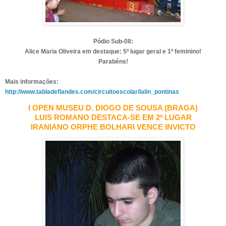
Pódio Sub-08:
Alice Maria Oliveira em destaque: 5º lugar geral e 1º feminino!
Parabéns!
Mais informações:
http://www.tabladeflandes.com/circuitoescolar/lalin_pontinas
I OPEN MUSEU D. DIOGO DE SOUSA (BRAGA)
LUIS ROMANO DESTACA-SE EM 2º LUGAR
IRANIANO ORPHE BOLHARI VENCE INVICTO