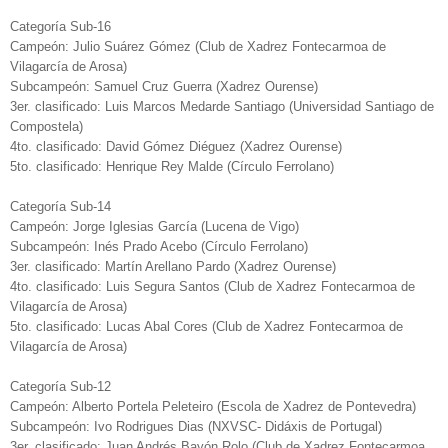
Categoría Sub-16
Campeón: Julio Suárez Gómez (Club de Xadrez Fontecarmoa de
Vilagarcía de Arosa)
Subcampeón: Samuel Cruz Guerra (Xadrez Ourense)
3er. clasificado: Luis Marcos Medarde Santiago (Universidad Santiago de
Compostela)
4to. clasificado: David Gómez Diéguez (Xadrez Ourense)
5to. clasificado: Henrique Rey Malde (Círculo Ferrolano)
Categoría Sub-14
Campeón: Jorge Iglesias García (Lucena de Vigo)
Subcampeón: Inés Prado Acebo (Círculo Ferrolano)
3er. clasificado: Martín Arellano Pardo (Xadrez Ourense)
4to. clasificado: Luis Segura Santos (Club de Xadrez Fontecarmoa de
Vilagarcía de Arosa)
5to. clasificado: Lucas Abal Cores (Club de Xadrez Fontecarmoa de
Vilagarcía de Arosa)
Categoría Sub-12
Campeón: Alberto Portela Peleteiro (Escola de Xadrez de Pontevedra)
Subcampeón: Ivo Rodrigues Dias (NXVSC- Didáxis de Portugal)
3er. clasificado: Juan Andrés Bayón Rolo (Club de Xadrez Fontecarmoa