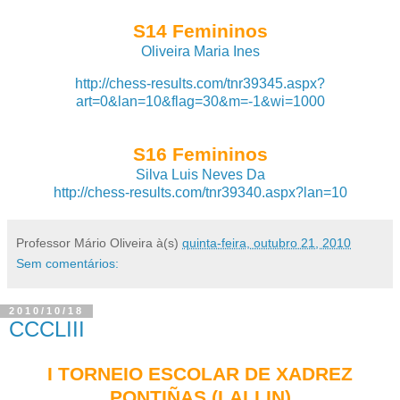
S14 Femininos
Oliveira Maria Ines
http://chess-results.com/tnr39345.aspx?
art=0&lan=10&flag=30&m=-1&wi=1000
S16 Femininos
Silva Luis Neves Da
http://chess-results.com/tnr39340.aspx?lan=10
Professor Mário Oliveira
à(s)
quinta-feira, outubro 21, 2010
Sem comentários:
2010/10/18
CCCLIII
I TORNEIO ESCOLAR DE XADREZ
PONTIÑAS (LALLIN)