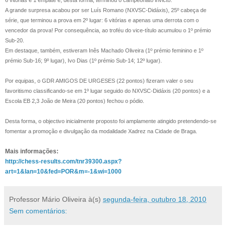
6 vitórias e 1 empate e, desta forma, terminou o campeonato invicto.
A grande surpresa acabou por ser Luís Romano (NXVSC-Didáxis), 25º cabeça de
série, que terminou a prova em 2º lugar: 6 vitórias e apenas uma derrota com o
vencedor da prova! Por consequência, ao troféu do vice-título acumulou o 1º prémio
Sub-20.
Em destaque, também, estiveram Inês Machado Oliveira (1º prémio feminino e 1º
prémio Sub-16; 9º lugar), Ivo Dias (1º prémio Sub-14; 12º lugar).
Por equipas, o GDR AMIGOS DE URGESES (22 pontos) fizeram valer o seu
favoritismo classificando-se em 1º lugar seguido do NXVSC-Didáxis (20 pontos) e a
Escola EB 2,3 João de Meira (20 pontos) fechou o pódio.
Desta forma, o objectivo inicialmente proposto foi amplamente atingido pretendendo-se
fomentar a promoção e divulgação da modalidade Xadrez na Cidade de Braga.
Mais informações:
http://chess-results.com/tnr39300.aspx?
art=1&lan=10&fed=POR&m=-1&wi=1000
Professor Mário Oliveira
à(s)
segunda-feira, outubro 18, 2010
Sem comentários: