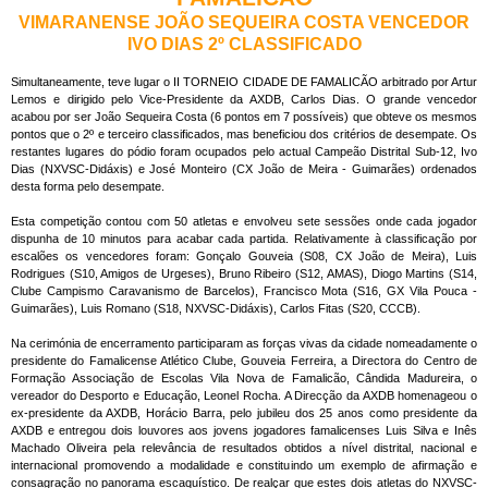
VIMARANENSE JOÃO SEQUEIRA COSTA VENCEDOR
IVO DIAS 2º CLASSIFICADO
Simultaneamente, teve lugar o II TORNEIO CIDADE DE FAMALICÃO arbitrado por Artur
Lemos e dirigido pelo Vice-Presidente da AXDB, Carlos Dias. O grande vencedor
acabou por ser João Sequeira Costa (6 pontos em 7 possíveis) que obteve os mesmos
pontos que o 2º e terceiro classificados, mas beneficiou dos critérios de desempate. Os
restantes lugares do pódio foram ocupados pelo actual Campeão Distrital Sub-12, Ivo
Dias (NXVSC-Didáxis) e José Monteiro (CX João de Meira - Guimarães) ordenados
desta forma pelo desempate.
Esta competição contou com 50 atletas e envolveu sete sessões onde cada jogador
dispunha de 10 minutos para acabar cada partida. Relativamente à classificação por
escalões os vencedores foram: Gonçalo Gouveia (S08, CX João de Meira), Luis
Rodrigues (S10, Amigos de Urgeses), Bruno Ribeiro (S12, AMAS), Diogo Martins (S14,
Clube Campismo Caravanismo de Barcelos), Francisco Mota (S16, GX Vila Pouca -
Guimarães), Luis Romano (S18, NXVSC-Didáxis), Carlos Fitas (S20, CCCB).
Na cerimónia de encerramento participaram as forças vivas da cidade nomeadamente o
presidente do Famalicense Atlético Clube, Gouveia Ferreira, a Directora do Centro de
Formação Associação de Escolas Vila Nova de Famalicão, Cândida Madureira, o
vereador do Desporto e Educação, Leonel Rocha. A Direcção da AXDB homenageou o
ex-presidente da AXDB, Horácio Barra, pelo jubileu dos 25 anos como presidente da
AXDB e entregou dois louvores aos jovens jogadores famalicenses Luis Silva e Inês
Machado Oliveira pela relevância de resultados obtidos a nível distrital, nacional e
internacional promovendo a modalidade e constituindo um exemplo de afirmação e
consagração no panorama escaquístico. De realçar que estes dois atletas do NXVSC-