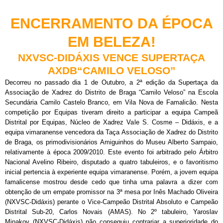
ENCERRAMENTO DA ÉPOCA
EM BELEZA!
NXVSC-DIDÁXIS VENCE SUPERTAÇA
AXDB“CAMILO VELOSO”
Decorreu no passado dia 1 de Outubro, a 2ª edição da Supertaça da
Associação de Xadrez do Distrito de Braga “Camilo Veloso” na Escola
Secundária Camilo Castelo Branco, em Vila Nova de Famalicão. Nesta
competição por Equipas tiveram direito a participar a equipa Campeã
Distrital por Equipas, Núcleo de Xadrez Vale S. Cosme – Didáxis, e a
equipa vimaranense vencedora da Taça Associação de Xadrez do Distrito
de Braga, os primodivisionários Amiguinhos do Museu Alberto Sampaio,
relativamente à época 2009/2010. Este evento foi arbitrado pelo Árbitro
Nacional Avelino Ribeiro, disputado a quatro tabuleiros, e o favoritismo
inicial pertencia à experiente equipa vimaranense. Porém, a jovem equipa
famalicense mostrou desde cedo que tinha uma palavra a dizer com
obtenção de um empate promissor na 3ª mesa por Inês Machado Oliveira
(NXVSC-Didáxis) perante o Vice-Campeão Distrital Absoluto e Campeão
Distrital Sub-20, Carlos Novais (AMAS). No 2º tabuleiro, Yaroslav
Minakov (NXVSC-Didáxis) não conseguiu contrariar a superioridade do