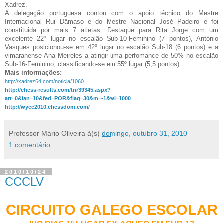
Xadrez.
A delegação portuguesa contou com o apoio técnico do Mestre
Internacional Rui Dâmaso e do Mestre Nacional José Padeiro e foi
constituida por mais 7 atletas. Destaque para Rita Jorge com um
excelente 22º lugar no escalão Sub-10-Feminino (7 pontos), António
Vasques posicionou-se em 42º lugar no escalão Sub-18 (6 pontos) e a
vimaranense Ana Meireles a atingir uma perfomance de 50% no escalão
Sub-16-Feminino, classificando-se em 55º lugar (5,5 pontos).
Mais informações:
http://xadrez64.com/noticia/1060
http://chess-results.com/tnr39345.aspx?
art=0&lan=10&fed=POR&flag=30&m=-1&wi=1000
http://wycc2010.chessdom.com/
Professor Mário Oliveira
à(s)
domingo, outubro 31, 2010
1 comentário:
2010/10/24
CCCLV
CIRCUITO GALEGO ESCOLAR