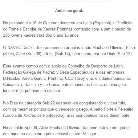
Ambiente geral.
No passado dia 16 de Outubro, decorreu em Lalín (Espanha) a 1ª edição
do Torneio Escolar de Xadrez Pontiñas contando com a participação de
150 jovens xadrezistas dos 6 aos 16 anos.
O NXVSC-Didáxis fez-se representar pelas irmãs Machado Oliveira, Elisa
(S-08), Alice (Sub-08) e Inês (Sub-14), bem como, por Ivo Dias (Sub-12).
Este evento contou com o apoio do Conselho de Desporto de Lalín,
Federação Galega de Xadrez y Deza Espectáculos e das empresas
D.Nicolás Varela Garcia, Pontiñas CCO Haley e as entidades bancárias
Caixanova, Bancaja y La Caixa, patrocinando as bolsas de almoço e
lanche e os prémios em disputa.
Ivo Dias na categoria Sub-12 destacou-se conquistando o vice-título,
com os mesmos pontos que o vencedor galego, Alberto Portela Peleteiro
(Escola de Xadrez de Pontevedra), mas pior coeficiente de desempate.
No escalão Sub-08, Alice Machado Oliveira, também esteve em grande
destaque ao alcançar o pódio classificativo: 5º lugar.