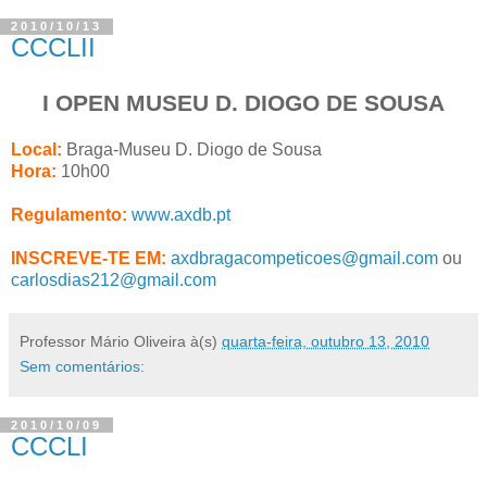
2010/10/13
CCCLII
I OPEN MUSEU D. DIOGO DE SOUSA
Local:
Braga-Museu D. Diogo de Sousa
Hora:
10h00
Regulamento:
www.axdb.pt
INSCREVE-TE EM:
axdbragacompeticoes@gmail.com
ou
carlosdias212@gmail.com
Professor Mário Oliveira
à(s)
quarta-feira, outubro 13, 2010
Sem comentários:
2010/10/09
CCCLI