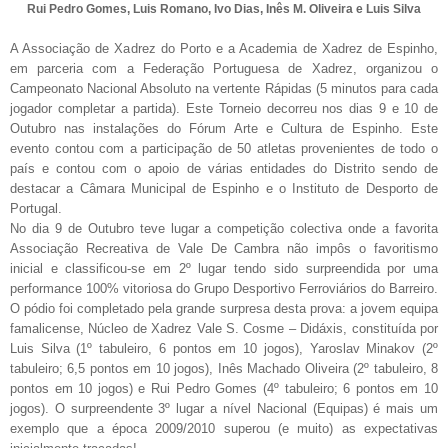
Rui Pedro Gomes, Luis Romano, Ivo Dias, Inês M. Oliveira e Luis Silva
A Associação de Xadrez do Porto e a Academia de Xadrez de Espinho,
em parceria com a Federação Portuguesa de Xadrez, organizou o
Campeonato Nacional Absoluto na vertente Rápidas (5 minutos para cada
jogador completar a partida). Este Torneio decorreu nos dias 9 e 10 de
Outubro nas instalações do Fórum Arte e Cultura de Espinho. Este
evento contou com a participação de 50 atletas provenientes de todo o
país e contou com o apoio de várias entidades do Distrito sendo de
destacar a Câmara Municipal de Espinho e o Instituto de Desporto de
Portugal.
No dia 9 de Outubro teve lugar a competição colectiva onde a favorita
Associação Recreativa de Vale De Cambra não impôs o favoritismo
inicial e classificou-se em 2º lugar tendo sido surpreendida por uma
performance 100% vitoriosa do Grupo Desportivo Ferroviários do Barreiro.
O pódio foi completado pela grande surpresa desta prova: a jovem equipa
famalicense, Núcleo de Xadrez Vale S. Cosme – Didáxis, constituída por
Luis Silva (1º tabuleiro, 6 pontos em 10 jogos), Yaroslav Minakov (2º
tabuleiro; 6,5 pontos em 10 jogos), Inês Machado Oliveira (2º tabuleiro, 8
pontos em 10 jogos) e Rui Pedro Gomes (4º tabuleiro; 6 pontos em 10
jogos). O surpreendente 3º lugar a nível Nacional (Equipas) é mais um
exemplo que a época 2009/2010 superou (e muito) as expectativas