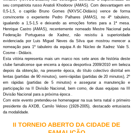
seu compatriota russo Anatoli Khodorov (AMAS). Com desvantagem em
0,5-1,5, o capitão Bruno Gomes (NXVSC-Didáxis) vence de forma
convincente o experiente Pedro Palhares (AMAS), no 4º tabuleiro,
igualando a 1,5-1,5 e deixando as emoções fortes para a 1ª mesa.
Henrique Castro (AMAS), recentemente nomeado Mestre Nacional pela
Federação Portuguesa de Xadrez, não resistiu à superioridade
evidenciada por Luis Miguel Neves da Silva que mostrou merecer a
nomeação para 1º tabuleiro da equipa A do Núcleo de Xadrez Vale S.
Cosme - Didáxis.
Esta vitória representa mais um marco nos sete anos de história deste
clube famalicense que encerra a época desportiva 2009/2010 em beleza
depois da obtenção, na presente época, do título colectivo distrital em
lentas (partidas de 90 minutos), semi-rápidas (partidas de 20 minutos), 2º
em rápidas (partidas de 5 minutos) e assegurar a manutenção e
participação na II Divisão Nacional, bem como, de duas equipas na III
Divisão Nacional para a próxima época .
Com este evento pretendeu-se homenagear na sua terra natal o primeiro
presidente da AXDB, Camilo Veloso (1928-2005), destacado entusiasta
da modalidade.
II TORNEIO ABERTO DA CIDADE DE
FAMALICÃO