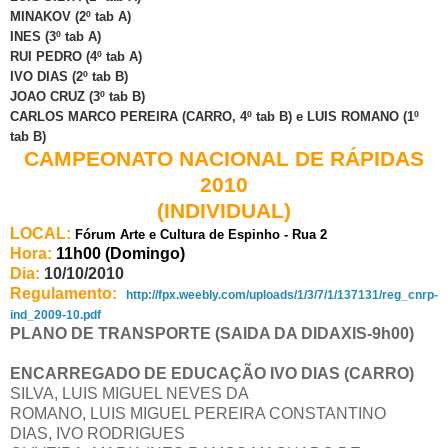
MINAKOV (2º tab A)
INES (3º tab A)
RUI PEDRO (4º tab A)
IVO DIAS (2º tab B)
JOAO CRUZ (3º tab B)
CARLOS MARCO PEREIRA (CARRO, 4º tab B) e LUIS ROMANO (1º
tab B)
CAMPEONATO NACIONAL DE RÁPIDAS
2010
(INDIVIDUAL)
LOCAL:
Fórum Arte e Cultura de Espinho - Rua 2
Hora:
11h00 (Domingo)
Dia:
10/10/2010
Regulamento:
http://fpx.weebly.com/uploads/1/3/7/1/137131/reg_cnrp-
ind_2009-10.pdf
PLANO DE TRANSPORTE (SAIDA DA DIDAXIS-9h00)
ENCARREGADO DE EDUCAÇÃO IVO DIAS (CARRO)
SILVA, LUIS MIGUEL NEVES DA
ROMANO, LUIS MIGUEL PEREIRA CONSTANTINO
DIAS, IVO RODRIGUES