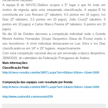
inicialmente traçadas!
A equipa B do NXVSC-Didáxis ocupou o 5º lugar o que foi mais um
motivo de regozijo após esta inesperada classificação. A equipa B foi
constituída por Luis Romano (1º tabuleiro; 4,5 pontos em 10 jogos), Ivo
Dias (2º tabuleiro; 3,5 pontos em 10 jogos), João Cruz(2º tabuleiro; 6
pontos em 10 jogos) e Carlos Marco Pereira (4º tabuleiro; 6 pontos em 10
jogos).
No dia 10 de Outubro decorreu a competição individual onde o Grande
Mestre António Fernandes (Grupo Desportivo Diana de Évora) impôs o
seu favoritismo. A nível individual destacaram-se Luis Silva e Ivo Dias
classificando-se em 14º e 15º lugares, respectivamente.
Com esta competição nacional deu-se por encerrada a época desportiva,
2009/2010, do calendário da Federação Portuguesa de Xadrez.
Mais informações:
Classificação Final
http://chess-results.com/tnr38971.aspx?art=0&lan=10&m=-1&wi=1000
Composição das equipas com resultado por Ronda
http://chess-results.com/tnr38971.aspx?art=1&lan=10&m=-1&wi=1000
http://www.xadrez64.com/evento/259