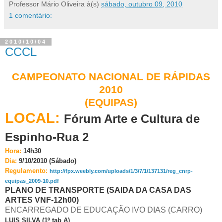
Professor Mário Oliveira
à(s)
sábado, outubro 09, 2010
1 comentário:
2010/10/04
CCCL
CAMPEONATO NACIONAL DE RÁPIDAS
2010
(EQUIPAS)
LOCAL:
Fórum Arte e Cultura de
Espinho-Rua 2
Hora:
14h30
Dia:
9/10/2010 (Sábado)
Regulamento:
http://fpx.weebly.com/uploads/1/3/7/1/137131/reg_cnrp-
equipas_2009-10.pdf
PLANO DE TRANSPORTE (SAIDA DA CASA DAS
ARTES VNF-12h00)
ENCARREGADO DE EDUCAÇÃO IVO DIAS (CARRO)
LUIS SILVA (1º tab A)