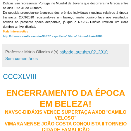
Didáxis vão representar Portugal no Mundial de Jovens que decorrerá na Grécia entre
os dias 19 e 31 de Outubro!
De seguida procedeu-se à entrega dos prémios individuais / equipas relativos à época
transacta, 2009/2010 registando-se um balanço muito positivo face aos resultados
obtidos na presente época desportiva, já que o NXVSC-Didáxis revelou um claro
domínio a nível distrital.
Mais informações:
http://chess-results.com/tnr38677.aspx?art=1&lan=10&m=-1&wi=1000
Professor Mário Oliveira
à(s)
sábado, outubro 02, 2010
Sem comentários:
CCCXLVIII
ENCERRAMENTO DA ÉPOCA
EM BELEZA!
NXVSC-DIDÁXIS VENCE SUPERTAÇA AXDB“CAMILO
VELOSO”
VIMARANENSE JOÃO COSTA CONQUISTA II TORNEIO
CIDADE FAMALICÃO