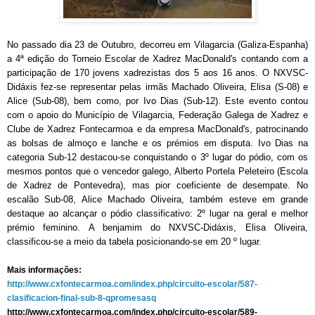
No passado dia 23
de Outubro, decorreu em Vilagarcia (Galiza-Espanha)
a 4ª edição do Torneio Escolar de Xadrez MacDonald's contando com a
participação de 170 jovens xadrezistas dos 5 aos 16 anos. O NXVSC-
Didáxis fez-se representar pelas irmãs Machado Oliveira, Elisa (S-08) e
Alice (Sub-08), bem como, por Ivo Dias (Sub-12). Este evento contou
com o apoio do Município de Vilagarcia, Federação Galega de Xadrez e
Clube de Xadrez Fontecarmoa e da empresa MacDonald's, patrocinando
as bolsas de almoço e lanche e os prémios em disputa. Ivo Dias na
categoria Sub-12 destacou-se conquistando o 3º lugar do pódio, com os
mesmos pontos que o vencedor galego, Alberto Portela Peleteiro (Escola
de Xadrez de Pontevedra), mas pior coeficiente de desempate. No
escalão Sub-08, Alice Machado Oliveira, também esteve em grande
destaque ao alcançar o pódio classificativo: 2º lugar na geral e melhor
prémio feminino. A benjamim do NXVSC-Didáxis, Elisa Oliveira,
classificou-se a meio da tabela posicionando-se em 20 º lugar.
Mais informações:
http://www.cxfontecarmoa.com/index.php/circuito-escolar/587-
clasificacion-final-sub-8-qpromesasq
http://www.cxfontecarmoa.com/index.php/circuito-escolar/589-