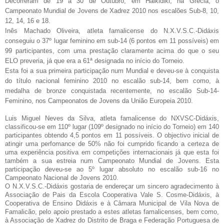
Decorreram de 19 a 30 de Outubro, em Halkidiki, na Grécia, o
Campeonato Mundial de Jovens de Xadrez 2010 nos escalões Sub-8, 10,
12, 14, 16 e 18.
Inês Machado Oliveira, atleta famalicense do N.X.V.S.C.-Didáxis
conseguiu o 37º lugar feminino em sub-14 (6 pontos em 11 possíveis) em
99 participantes, com uma prestação claramente acima do que o seu
ELO preveria, já que era a 61ª designada no início do Torneio.
Esta foi a sua primeira participação num Mundial e deveu-se à conquista
do título nacional feminino 2010 no escalão sub-14, bem como, à
medalha de bronze conquistada recentemente, no escalão Sub-14-
Feminino, nos Campeonatos de Jovens da União Europeia 2010.
Luis Miguel Neves da Silva, atleta famalicense do NXVSC-Didáxis,
classificou-se em 110º lugar (109º designado no início do Torneio) em 140
participantes obtendo 4,5 pontos em 11 possíveis. O objectivo inicial de
atingir uma perfomance de 50% não foi cumprido ficando a certeza de
uma experiência positiva em competições internacionais já que esta foi
também a sua estreia num Campeonato Mundial de Jovens. Esta
participação deveu-se ao 5º lugar absoluto no escalão sub-16 no
Campeonato Nacional de Jovens 2010.
O N.X.V.S.C.-Didáxis gostaria de endereçar um sincero agradecimento à
Associação de Pais da Escola Cooperativa Vale S. Cosme-Didáxis, à
Cooperativa de Ensino Didáxis e à Câmara Municipal de Vila Nova de
Famalicão, pelo apoio prestado a estes atletas famalicenses, bem como,
à Associação de Xadrez do Distrito de Braga e Federação Portuguesa de