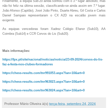
Finalmente, a equipa Sub-20 ainda sonhou com o 3.º lugar absoluto, mas
não foi feliz na última sessão, classificando-se ainda assim em 7.º lugar.
João Afonso (Capitão), José João Pinto, Duarte Abreu, Gil Costa e Carlos
Daniel Sampaio representaram o CX A2D na escalão jovem mais
exigente.
As equipas vencedoras foram Xadrez Colégio Efanor (Sub10), AA
Coimbra (Sub14) e CCR Corvos do Lis (Sub20).
Mais informações:
https://fpx.pt/site/nacional/noticias/noticia/23-09-2024/corvos-do-lis-
faz-a-festa-nos-clubes-formadores
https://chess-results.com/tnr991053.aspx?lan=10&art=0
https://chess-results.com/tnr963023.aspx?lan=10&art=0
https://chess-results.com/tnr963024.aspx?lan=10&art=0
Professor Mário Oliveira
à(s)
terça-feira, setembro 24, 2024