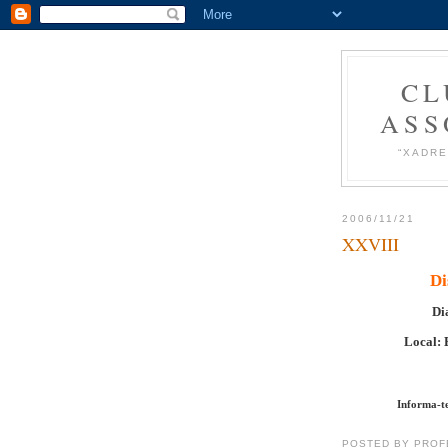
CL
ASS
“XADRE
2006/11/21
XXVIII
Di
Di
Local: 
Informa-te
POSTED BY PROF