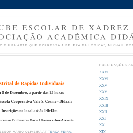
UBE ESCOLAR DE XADREZ
OCIAÇÃO ACADÉMICA DID
Z É UMA ARTE QUE EXPRESSA A BELEZA DA LÓGICA”, MIKHAIL BO
PUBLICAÇÕES A
XXVII
XXVI
strital de Rápidas Individuais
XXV
XXV
a 8 de Dezembro, a partir das 15 horas
XXIX
Escola Cooperativa Vale S. Cosme - Didaxis
XXIII
Inscrições no local até às 14h45m
XXII
XXI
 com os Professores Mário Oliveira e José Azevedo.
XX
XIX
ESSOR MÁRIO OLIVEIRA AT
TERÇA-FEIRA,